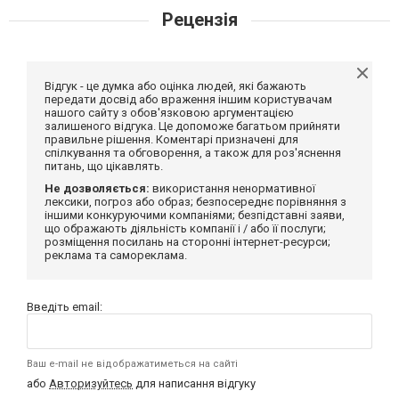
Рецензія
Відгук - це думка або оцінка людей, які бажають
передати досвід або враження іншим користувачам
нашого сайту з обов'язковою аргументацією
залишеного відгука. Це допоможе багатьом прийняти
правильне рішення. Коментарі призначені для
спілкування та обговорення, а також для роз'яснення
питань, що цікавлять.
Не дозволяється:
використання ненормативної
лексики, погроз або образ; безпосереднє порівняння з
іншими конкуруючими компаніями; безпідставні заяви,
що ображають діяльність компанії і / або її послуги;
розміщення посилань на сторонні інтернет-ресурси;
реклама та самореклама.
Введіть email:
Ваш e-mail не відображатиметься на сайті
або
Авторизуйтесь
для написання відгуку