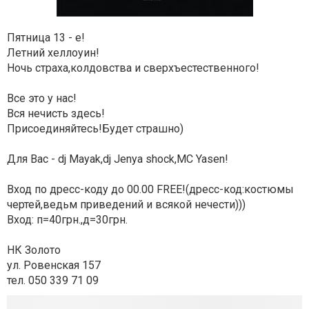
Пятница 13 - е!
Летний хеллоуин!
Ночь страха,колдовства и сверхъестественного!
Все это у нас!
Вся нечисть здесь!
Присоединяйтесь!Будет страшно)
Для Вас - dj Mayak,dj Jenya shock,MC Yasen!
Вход по дресс-коду до 00.00 FREE!(дресс-код:костюмы
чертей,ведьм приведений и всякой нечести)))
Вход: п=40грн.,д=30грн.
НК Золото
ул. Ровенская 157
тел. 050 339 71 09