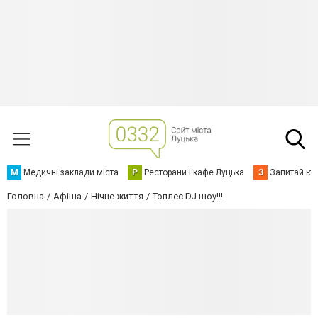
М
Медичні заклади міста
Р
Ресторани і кафе Луцька
З
Запитай юр
Головна
Афіша
Нічне життя
Топлес DJ шоу!!!