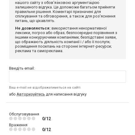
нашого сайту з обов'язковою аргументацією
залишеного відгука. Це допоможе багатьом прийняти
правильне рішення. Коментарі призначені для
спілкування та обговорення, а також для роз'яснення
питань, що цікавлять.
Не дозволяється:
використання ненормативної
лексики, погроз або образ; безпосереднє порівняння з
іншими конкуруючими компаніями; безпідставні заяви,
що ображають діяльність компанії і / або її послуги;
розміщення посилань на сторонні інтернет-ресурси;
реклама та самореклама.
Введіть email:
Ваш e-mail не відображатиметься на сайті
або
Авторизуйтесь
для написання відгуку
Обслуговування
0/12
Враження
0/12