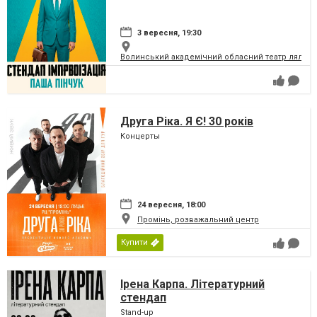
3 вересня, 19:30
Волинський академічний обласний театр ляльок
Друга Ріка. Я Є! 30 років
Концерты
24 вересня, 18:00
Промінь, розважальний центр
Купити
Ірена Карпа. Літературний
стендап
Stand-up