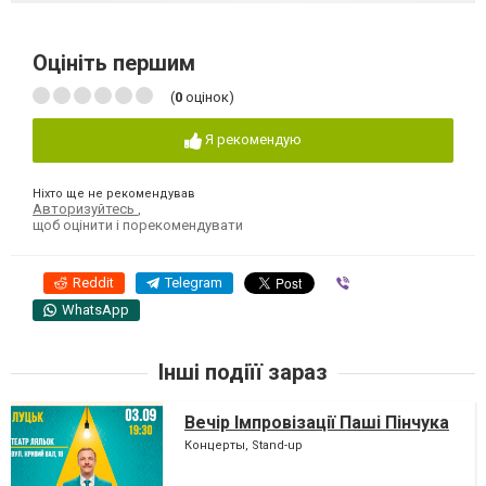
Оцініть першим
(
0
оцінок)
Я рекомендую
Ніхто ще не рекомендував
Авторизуйтесь
,
щоб оцінити і порекомендувати
Reddit
Telegram
Viber
WhatsApp
Інші подіїї зараз
Вечір Імпровізації Паші Пінчука
Концерты, Stand-up