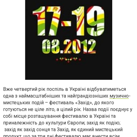
Вже четвертий рік поспіль в Україні відбуватиметься
одна з наймасштабніших та найграндіозніших
музично
-
мистецьких подій – фестиваль «Захід», до якого
готуються не ціле літо, а цілий рік. Назва події поєднує у
собі місце розташування фестивалю в Україні та
приналежність до культури Європи; захід як подію;
захід як захід сонця та Захід, як єдиний мистецький
продукт, що за три дні фестивалю має внести всім