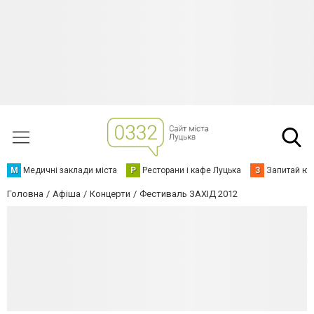
М
Медичні заклади міста
Р
Ресторани і кафе Луцька
З
Запитай юр
Головна
Афіша
Концерти
Фестиваль ЗАХІД 2012