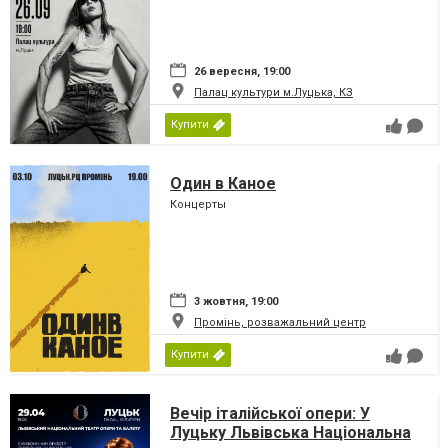
26 вересня, 19:00
Палац культури м.Луцька, КЗ
Купити
Один в Каное
Концерты
3 жовтня, 19:00
Промінь, розважальний центр
Купити
Вечір італійської опери: У
Луцьку Львівська Національна