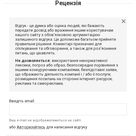
Рецензія
Відгук - це думка або оцінка людей, які бажають
передати досвід або враження іншим користувачам
нашого сайту з обов'язковою аргументацією
залишеного відгука. Це допоможе багатьом прийняти
правильне рішення. Коментарі призначені для
спілкування та обговорення, а також для роз'яснення
питань, що цікавлять.
Не дозволяється:
використання ненормативної
лексики, погроз або образ; безпосереднє порівняння з
іншими конкуруючими компаніями; безпідставні заяви,
що ображають діяльність компанії і / або її послуги;
розміщення посилань на сторонні інтернет-ресурси;
реклама та самореклама.
Введіть email:
Ваш e-mail не відображатиметься на сайті
або
Авторизуйтесь
для написання відгуку