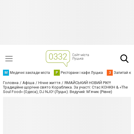
М
Медичні заклади міста
Р
Ресторани і кафе Луцька
З
Запитай юр
Головна
Афіша
Нічне життя
ЯМАЙСЬКИЙ НОВИЙ РІК!!!
Традиційне щорічне свято Кораблика. За участі: Стас КОНКІН & «The
Soul Food» (Одеса), DJ NJO! (Луцьк). Ведучий: М’ячик (Рівне)