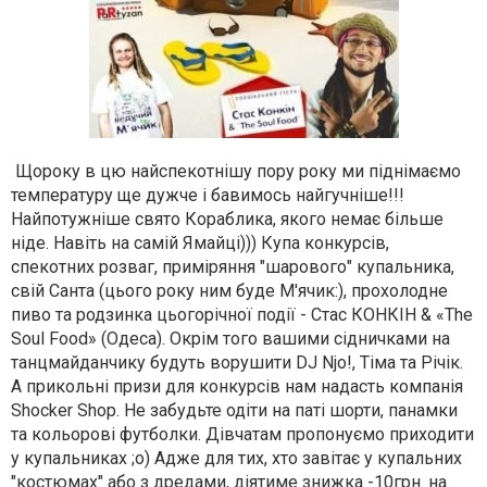
Щороку в цю найспекотнішу пору року ми піднімаємо
температуру ще дужче і бавимось найгучніше!!!
Найпотужніше свято Кораблика, якого немає більше
ніде. Навіть на самій Ямайці))) Купа конкурсів,
спекотних розваг, приміряння "шарового" купальника,
свій Санта (цього року ним буде М'ячик:), прохолодне
пиво та родзинка цьогорічної події - Стас КОНКІН & «The
Soul Food» (Одеса). Окрім того вашими сідничками на
танцмайданчику будуть ворушити DJ Njo!, Тіма та Річік.
А прикольні призи для конкурсів нам надасть компанія
Shocker Shop. Не забудьте одіти на паті шорти, панамки
та кольорові футболки. Дівчатам пропонуємо приходити
у купальниках ;о) Адже для тих, хто завітає у купальних
"костюмах" або з дредами, діятиме знижка -10грн. на