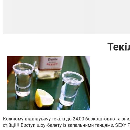
Текі
Кожному відвідувачу текіла до 24.00 безкоштовно та знижк
стійці!!! Виступ шоу-балету із запальними танцями, SEXY P