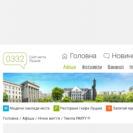
Головна
Новин
Афіша
Фотозвіти
Вакансії
Н
М
Медичні заклади міста
Р
Ресторани і кафе Луцька
З
Запитай юр
Головна
Афіша
Нічне життя
Текіла PARTY !!!