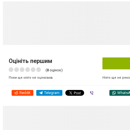
Оцініть першим
(
0
оцінок)
Ніхто ще не рек
Поки ще ніхто не оцінював
Reddit
Telegram
Viber
Whats