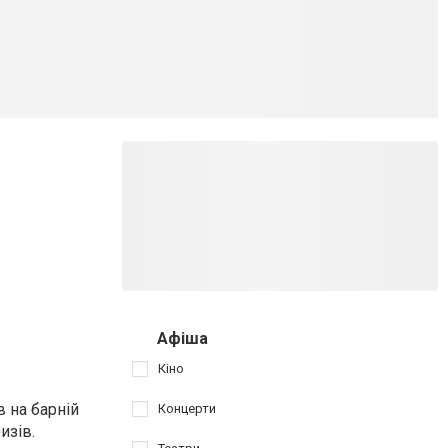
Афіша
Кіно
в на барній
Концерти
изів.