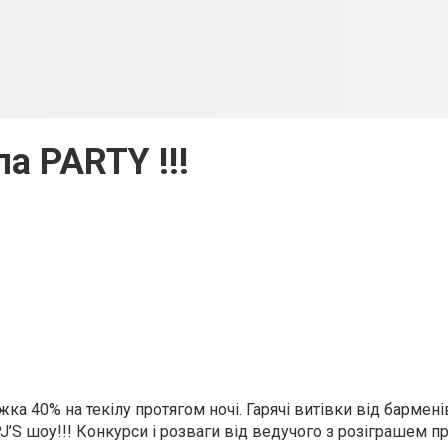
ла PARTY !!!
а 40% на текілу протягом ночі. Гарячі витівки від бармені
J’S шоу!!! Конкурси і розваги від ведучого з розіграшем пр