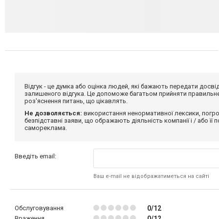
Відгук - це думка або оцінка людей, які бажають передати дос
залишеного відгука. Це допоможе багатьом прийняти правильне 
роз'яснення питань, що цікавлять.
Не дозволяється:
використання ненормативної лексики, погро
безпідставні заяви, що ображають діяльність компанії і / або її
самореклама.
Введіть email:
Ваш e-mail не відображатиметься на сайті
Обслуговування
0/12
Враження
0/12