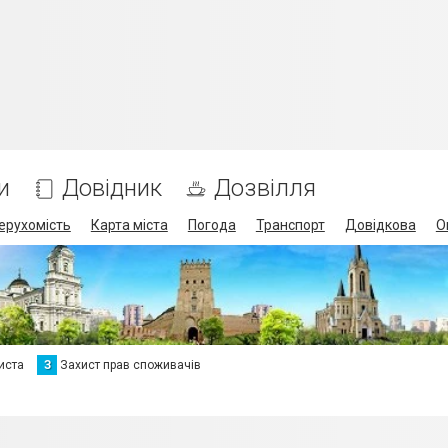
и
Довідник
Дозвілля
ерухомість
Карта міста
Погода
Транспорт
Довідкова
О
иста
З
Захист прав споживачів