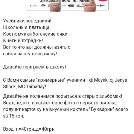
Учебники,передники!
Школьные платьица!
Костюмчики,ботанские очки!
Книги и тетрадки!
Вот то,что вы должны взять с
собой на эту вечеринку!
Давайте поиграем в школу!
С Вами самые "примерные" ученики - dj Mayak, dj Jenya
Shock, MC Tamaday!
Давайте не поленимся порыться в старых альбомах!
Ведь, те, кто покажет своё фото с первого звонка,
получит карточку на вкусный коктель "Букварик" всего
за 15 грн.
Вход: п=40грн.,д=40грн.