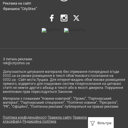
Реклама на сайті
Франшиза "CitySites"
З питань реклами:
rek@citysites.ua
Допускається цитування матеріалів без отримання попередньої згоди
0332.ua за умови розміщення в тексті обов'язкового посилання на
0332.ua - Сайт міста Луцька. Для інтернет-видань обов'язкове розміщення
прямого, відкритого для пошукових систем гіперпосилання на цитовані
статті не нижче другого абзацу в тексті або в якості джерела. Порушення
виняткових прав переслідується Законом.
Матеріали з плашками "Новини компаній", "Промо", "Партнерський
матеріал", "Партнерський спецпроєкт", "Політичні новини", "Пресреліз",
"PR", "Офіційно", "Політична реклама" публікуються на правах реклами.
Політика конфіденційності
Правила сайту
Правила
класифайд
Редакційна політика
Фільтри