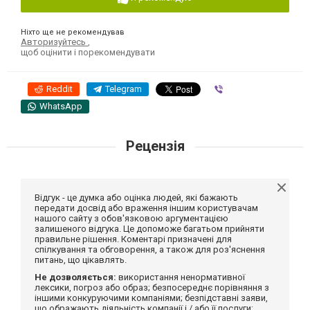
Ніхто ще не рекомендував
Авторизуйтесь
,
щоб оцінити і порекомендувати
Reddit
Telegram
Viber
WhatsApp
Рецензія
Відгук - це думка або оцінка людей, які бажають
передати досвід або враження іншим користувачам
нашого сайту з обов'язковою аргументацією
залишеного відгука. Це допоможе багатьом прийняти
правильне рішення. Коментарі призначені для
спілкування та обговорення, а також для роз'яснення
питань, що цікавлять.
Не дозволяється:
використання ненормативної
лексики, погроз або образ; безпосереднє порівняння з
іншими конкуруючими компаніями; безпідставні заяви,
що ображають діяльність компанії і / або її послуги;