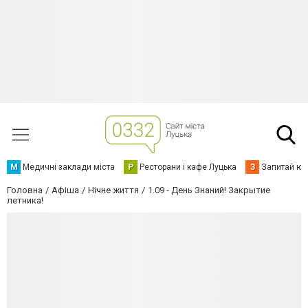
М
Медичні заклади міста
Р
Ресторани і кафе Луцька
З
Запитай юр
Головна
Афіша
Нічне життя
1.09 - День Знаний! Закрытие
летника!