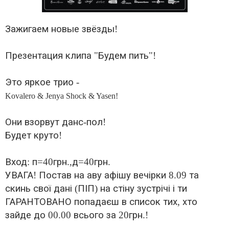
Зажигаем
новые
звёзды
!
Презентация
клипа
"
Будем
пить
"!
Это
яркое
трио
-
Kovalero & Jenya Shock & Yasen!
Они
взорвут
данс
-
пол
!
Будет
круто
!
Вход
:
п
=40
грн
.,
д
=40
грн
.
УВАГА
!
Постав
на
аву
афішу
вечірки
8.09
та
скинь
свої
дані
(
ПІП
)
на
стіну
зустрічі
і
ти
ГАРАНТОВАНО
попадаєш
в
список
тих
,
хто
зайде
до
00.00
всього
за
20
грн
.!