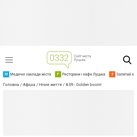
М
Медичні заклади міста
Р
Ресторани і кафе Луцька
З
Запитай юр
Головна
Афіша
Нічне життя
8.09 - Golden boom!