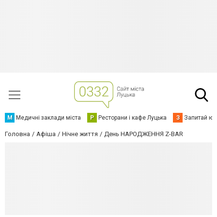
М
Медичні заклади міста
Р
Ресторани і кафе Луцька
З
Запитай юр
Головна
Афіша
Нічне життя
День НАРОДЖЕННЯ Z-BAR