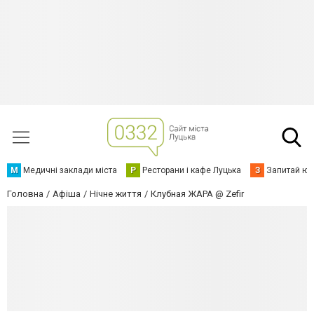
М
Медичні заклади міста
Р
Ресторани і кафе Луцька
З
Запитай юр
Головна
Афіша
Нічне життя
Клубная ЖАРА @ Zefir