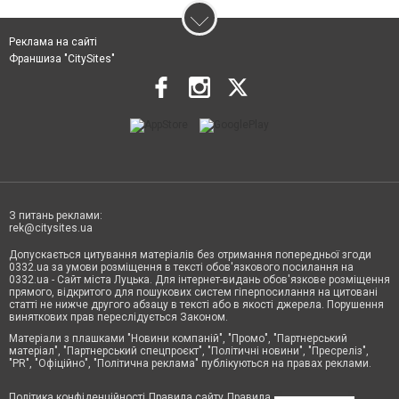
Реклама на сайті
Франшиза "CitySites"
З питань реклами:
rek@citysites.ua
Допускається цитування матеріалів без отримання попередньої згоди
0332.ua за умови розміщення в тексті обов'язкового посилання на
0332.ua - Сайт міста Луцька. Для інтернет-видань обов'язкове розміщення
прямого, відкритого для пошукових систем гіперпосилання на цитовані
статті не нижче другого абзацу в тексті або в якості джерела. Порушення
виняткових прав переслідується Законом.
Матеріали з плашками "Новини компаній", "Промо", "Партнерський
матеріал", "Партнерський спецпроєкт", "Політичні новини", "Пресреліз",
"PR", "Офіційно", "Політична реклама" публікуються на правах реклами.
Політика конфіденційності
Правила сайту
Правила