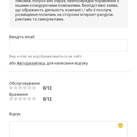
лексики, погроз або образ; безпосереднє порівняння з
іншими конкуруючими компаніями; безпідставні заяви,
що ображають діяльність компанії і / або її послуги;
розміщення посилань на сторонні інтернет-ресурси;
реклама та самореклама.
Введіть email:
Ваш e-mail не відображатиметься на сайті
або
Авторизуйтесь
для написання відгуку
Обслуговування
0/12
Враження
0/12
Відгук: