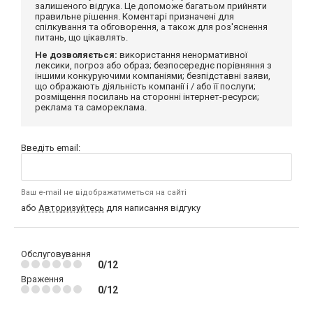
залишеного відгука. Це допоможе багатьом прийняти
правильне рішення. Коментарі призначені для
спілкування та обговорення, а також для роз'яснення
питань, що цікавлять.
Не дозволяється:
використання ненормативної
лексики, погроз або образ; безпосереднє порівняння з
іншими конкуруючими компаніями; безпідставні заяви,
що ображають діяльність компанії і / або її послуги;
розміщення посилань на сторонні інтернет-ресурси;
реклама та самореклама.
Введіть email:
Ваш e-mail не відображатиметься на сайті
або
Авторизуйтесь
для написання відгуку
Обслуговування
0/12
Враження
0/12