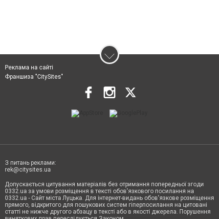
Реклама на сайті
Франшиза "CitySites"
З питань реклами:
rek@citysites.ua
Допускається цитування матеріалів без отримання попередньої згоди
0332.ua за умови розміщення в тексті обов'язкового посилання на
0332.ua - Сайт міста Луцька. Для інтернет-видань обов'язкове розміщення
прямого, відкритого для пошукових систем гіперпосилання на цитовані
статті не нижче другого абзацу в тексті або в якості джерела. Порушення
виняткових прав переслідується Законом.