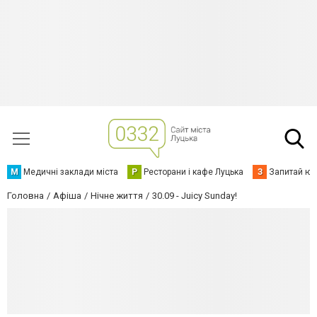
М
Медичні заклади міста
Р
Ресторани і кафе Луцька
З
Запитай юр
Головна
Афіша
Нічне життя
30.09 - Juicy Sunday!