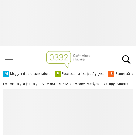
М
Медичні заклади міста
Р
Ресторани і кафе Луцька
З
Запитай юр
Головна
Афіша
Нічне життя
Мій зможе. Бабусині капці@Sinatra