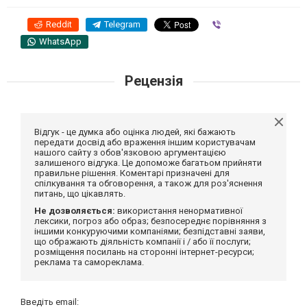
Reddit
Telegram
Viber
WhatsApp
Рецензія
Відгук - це думка або оцінка людей, які бажають
передати досвід або враження іншим користувачам
нашого сайту з обов'язковою аргументацією
залишеного відгука. Це допоможе багатьом прийняти
правильне рішення. Коментарі призначені для
спілкування та обговорення, а також для роз'яснення
питань, що цікавлять.
Не дозволяється:
використання ненормативної
лексики, погроз або образ; безпосереднє порівняння з
іншими конкуруючими компаніями; безпідставні заяви,
що ображають діяльність компанії і / або її послуги;
розміщення посилань на сторонні інтернет-ресурси;
реклама та самореклама.
Введіть email: