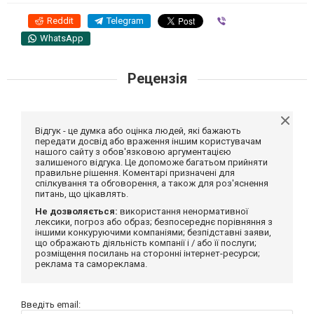
Reddit
Telegram
Viber
WhatsApp
Рецензія
Відгук - це думка або оцінка людей, які бажають
передати досвід або враження іншим користувачам
нашого сайту з обов'язковою аргументацією
залишеного відгука. Це допоможе багатьом прийняти
правильне рішення. Коментарі призначені для
спілкування та обговорення, а також для роз'яснення
питань, що цікавлять.
Не дозволяється:
використання ненормативної
лексики, погроз або образ; безпосереднє порівняння з
іншими конкуруючими компаніями; безпідставні заяви,
що ображають діяльність компанії і / або її послуги;
розміщення посилань на сторонні інтернет-ресурси;
реклама та самореклама.
Введіть email: