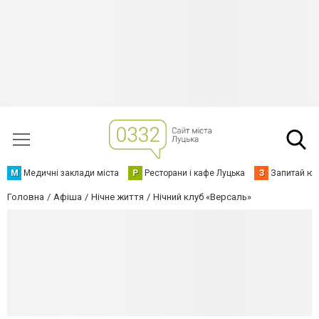
М
Медичні заклади міста
Р
Ресторани і кафе Луцька
З
Запитай юр
Головна
Афіша
Нічне життя
Нічний клуб «Версаль»