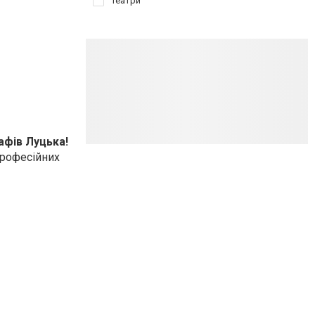
Театри
афів Луцька!
 професійних