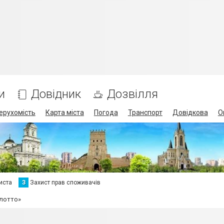
и
Довідник
Дозвілля
ерухомість
Карта міста
Погода
Транспорт
Довідкова
О
иста
З
Захист прав споживачів
олотто»