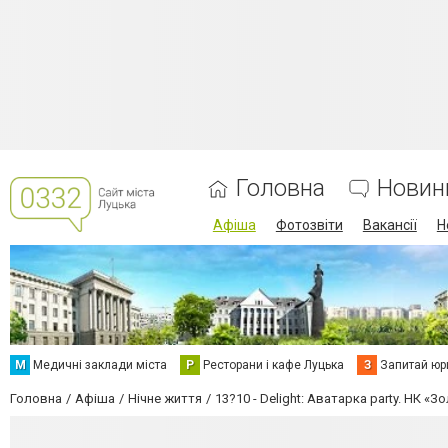
Головна
Новин
Афіша
Фотозвіти
Вакансії
Н
М
Медичні заклади міста
Р
Ресторани і кафе Луцька
З
Запитай юр
Головна
Афіша
Нічне життя
13?10 - Delight: Аватарка party. НК «З