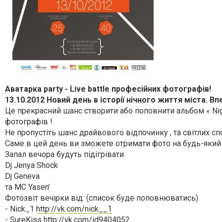
Аватарка party - Live battle професійних фотографів!
13.10.2012 Новий день в історії нічного життя міста.
Це прекрасний шанс створити або поповнити альбом « Night 
фотографів !
Не пропустіть шанс драйвового відпочинку , та світлих сп
Саме в цей день ви зможете отримати фото на будь-який 
Запал вечора будуть підігрівати:
Dj Jenya Shock
Dj Geneva
та МС Yasen’
Фотозвіт вечірки від: (список буде поповнюватись)
- Nick_1
http://vk.com/nick__1
- SureKiss
http://vk.com/id9404052