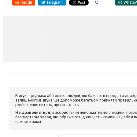
Reddit
Telegram
Viber
Whats
Відгук - це думка або оцінка людей, які бажають передати дос
залишеного відгука. Це допоможе багатьом прийняти правильне 
роз'яснення питань, що цікавлять.
Не дозволяється:
використання ненормативної лексики, погро
безпідставні заяви, що ображають діяльність компанії і / або її
самореклама.