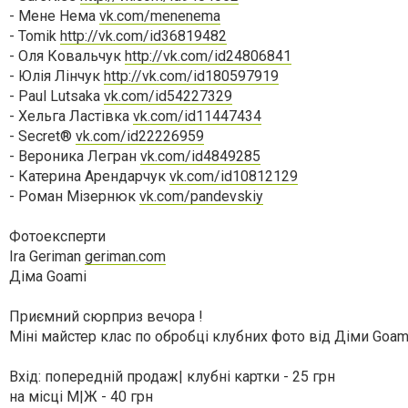
- Мене Нема
vk.com/menenema
- Tomik
http://vk.com/id36819482
- Оля Ковальчук
http://vk.com/id24806841
- Юлія Лінчук
http://vk.com/id180597919
- Paul Lutsaka
vk.com/id54227329
- Хельга Ластівка
vk.com/id11447434
- Secret®
vk.com/id22226959
- Вероника Легран
vk.com/id4849285
- Катерина Арендарчук
vk.com/id10812129
- Роман Мізернюк
vk.com/pandevskiy
Фотоексперти
Ira Geriman
geriman.com
Діма Goami
Приємний сюрприз вечора !
Міні майстер клас по обробці клубних фото від Діми Goam
Вхід: попередній продаж| клубні картки - 25 грн
на місці М|Ж - 40 грн