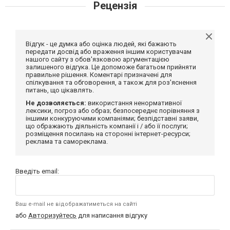
Рецензія
Відгук - це думка або оцінка людей, які бажають
передати досвід або враження іншим користувачам
нашого сайту з обов'язковою аргументацією
залишеного відгука. Це допоможе багатьом прийняти
правильне рішення. Коментарі призначені для
спілкування та обговорення, а також для роз'яснення
питань, що цікавлять.
Не дозволяється:
використання ненормативної
лексики, погроз або образ; безпосереднє порівняння з
іншими конкуруючими компаніями; безпідставні заяви,
що ображають діяльність компанії і / або її послуги;
розміщення посилань на сторонні інтернет-ресурси;
реклама та самореклама.
Введіть email:
Ваш e-mail не відображатиметься на сайті
або
Авторизуйтесь
для написання відгуку