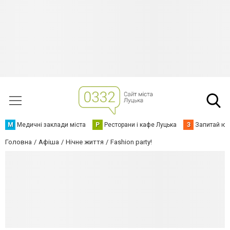
М
Медичні заклади міста
Р
Ресторани і кафе Луцька
З
Запитай юр
Головна
Афіша
Нічне життя
Fashion party!