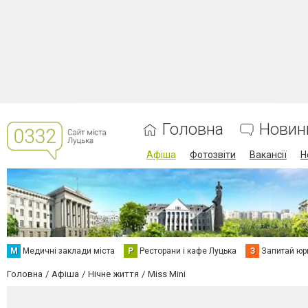
Головна
Новин
Афіша
Фотозвіти
Вакансії
Н
М
Медичні заклади міста
Р
Ресторани і кафе Луцька
З
Запитай юр
Головна
Афіша
Нічне життя
Miss Mini