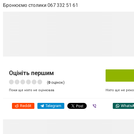
Бронюємо столики 067 332 51 61
Оцініть першим
(
0
оцінок)
Ніхто ще не рек
Поки ще ніхто не оцінював
Reddit
Telegram
Viber
Whats