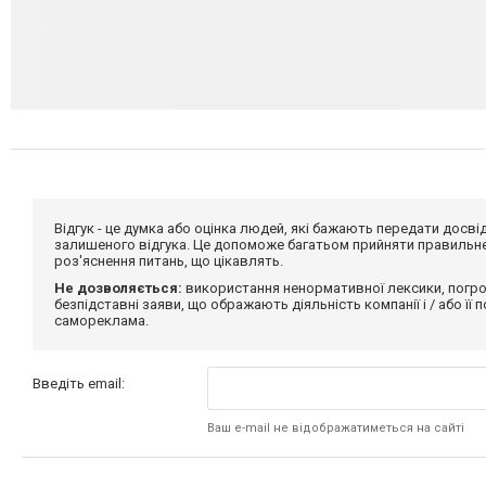
Відгук - це думка або оцінка людей, які бажають передати дос
залишеного відгука. Це допоможе багатьом прийняти правильне 
роз'яснення питань, що цікавлять.
Не дозволяється:
використання ненормативної лексики, погро
безпідставні заяви, що ображають діяльність компанії і / або її
самореклама.
Введіть email:
Ваш e-mail не відображатиметься на сайті