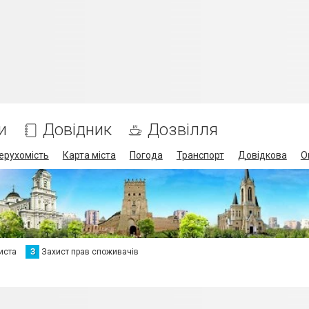
и
Довідник
Дозвілля
ерухомість
Карта міста
Погода
Транспорт
Довідкова
О
иста
З
Захист прав споживачів