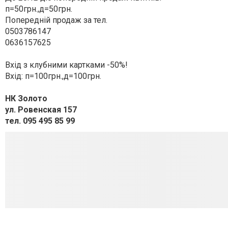
п=50грн.,д=50грн.
Попередній продаж за тел.
0503786147
0636157625
Вхід з клубними картками -50%!
Вхід: п=100грн.,д=100грн.
НК Золото
ул. Ровенская 157
тел. 095 495 85 99