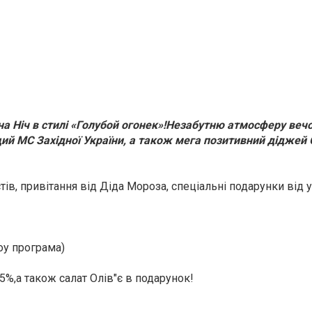
на Ніч в стилі «Голубой огонек»!Незабутню атмосферу вечо
ий МС Західної України, а також мега позитивний діджей 
остів, привітання від Діда Мороза, спеціальні подарунки від
оу програма)
5%,а також салат Олів"є в подарунок!