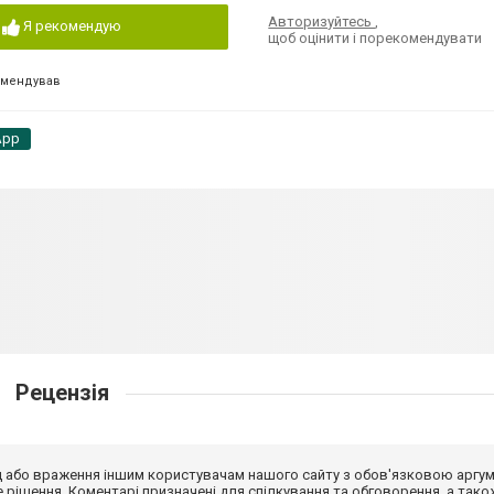
Авторизуйтесь
,
Я рекомендую
щоб оцінити і порекомендувати
омендував
App
Рецензія
від або враження іншим користувачам нашого сайту з обов'язковою аргу
рішення. Коментарі призначені для спілкування та обговорення, а тако