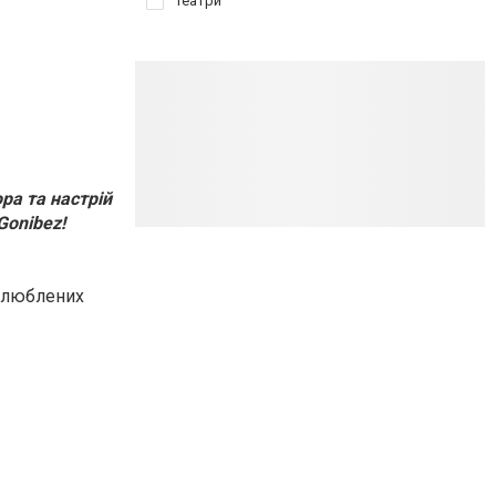
Театри
ра та настрій
Gonibez!
 улюблених