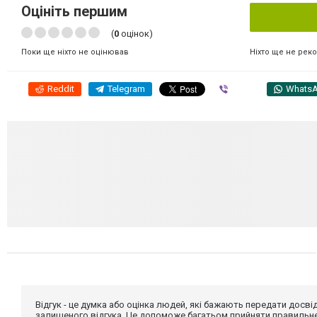
Оцініть першим
(
0
оцінок)
Ніхто ще не рек
Поки ще ніхто не оцінював
Reddit
Telegram
Viber
Whats
Відгук - це думка або оцінка людей, які бажають передати дос
залишеного відгука. Це допоможе багатьом прийняти правильне 