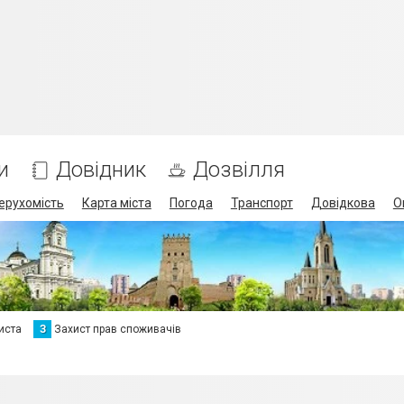
и
Довідник
Дозвілля
ерухомість
Карта міста
Погода
Транспорт
Довідкова
О
иста
З
Захист прав споживачів