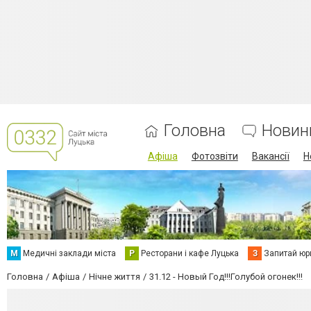
Головна
Новин
Афіша
Фотозвіти
Вакансії
Н
М
Медичні заклади міста
Р
Ресторани і кафе Луцька
З
Запитай юр
Головна
Афіша
Нічне життя
31.12 - Новый Год!!!Голубой огонек!!!