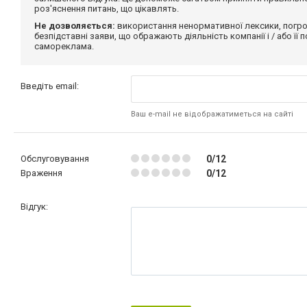
роз'яснення питань, що цікавлять.
Не дозволяється:
використання ненормативної лексики, погро
безпідставні заяви, що ображають діяльність компанії і / або її
самореклама.
Введіть email:
Ваш e-mail не відображатиметься на сайті
Обслуговування
0/12
Враження
0/12
Відгук: