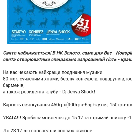
Свято наближається! В НК Золото, саме для Вас - Новорі
свята створюватиме спеціально запрошений гість - кращ
На вас чекають найкраще поєднання музики
80-их з сучасними хітами, безліч конкурсів, подарунків,т
барменів,
а також резидента клубу - Dj Jenya Shock!
Вартість святкування 450грн(300грн-бар+кухня, 150грн-ш
УВАГА!!! Зроби замовлення до 15.12 та отримай знижку -1
До 28.12 діє попередній продаж квитків: