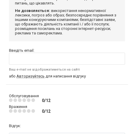
питань, що цікавлять.
Не дозволяється:
використання ненормативної
лексики, погроз або образ; безпосереднє порівняння з
іншими конкуруючими компаніями; безпідставні заяви,
що ображають діяльність компанії і / або її послуги;
розміщення посилань на сторонні інтернет-ресурси;
реклама та самореклама.
Введіть email:
Ваш e-mail не відображатиметься на сайті
або
Авторизуйтесь
для написання відгуку
Обслуговування
0/12
Враження
0/12
Відгук: