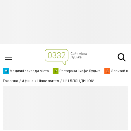
М
Медичні заклади міста
Р
Ресторани і кафе Луцька
З
Запитай юр
Головна
Афіша
Нічне життя
НІЧ БЛОНДИНОК!