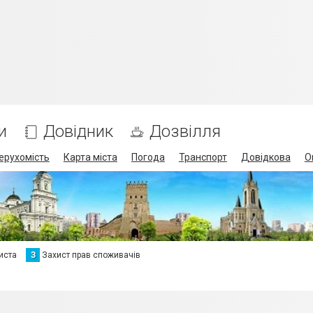
и
Довідник
Дозвілля
ерухомість
Карта міста
Погода
Транспорт
Довідкова
О
иста
З
Захист прав споживачів