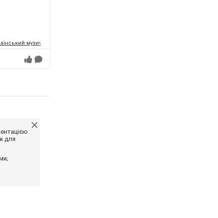
аїнський музично-драматичний театр ім.Т.Г.Шевченка
ментацією
ж для
ми;