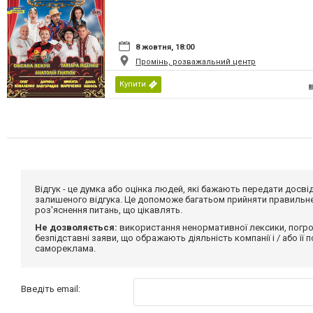
8 жовтня, 18:00
Промінь, розважальний центр
Купити
Відгук - це думка або оцінка людей, які бажають передати дос
залишеного відгука. Це допоможе багатьом прийняти правильне 
роз'яснення питань, що цікавлять.
Не дозволяється:
використання ненормативної лексики, погро
безпідставні заяви, що ображають діяльність компанії і / або її
самореклама.
Введіть email: