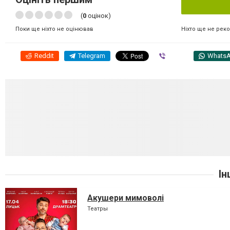
(
0
оцінок)
Ніхто ще не рек
Поки ще ніхто не оцінював
Reddit
Telegram
Viber
Whats
Ін
Акушери мимоволі
Театры