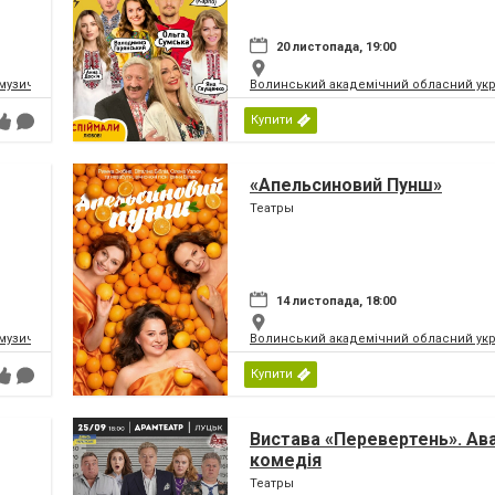
20 листопада, 19:00
музично-драматичний театр ім.Т.Г.Шевченка
Волинський академічний обласний укр
Купити
«Апельсиновий Пунш»
Театры
14 листопада, 18:00
музично-драматичний театр ім.Т.Г.Шевченка
Волинський академічний обласний укр
Купити
Вистава «Перевертень». Ав
комедія
Театры