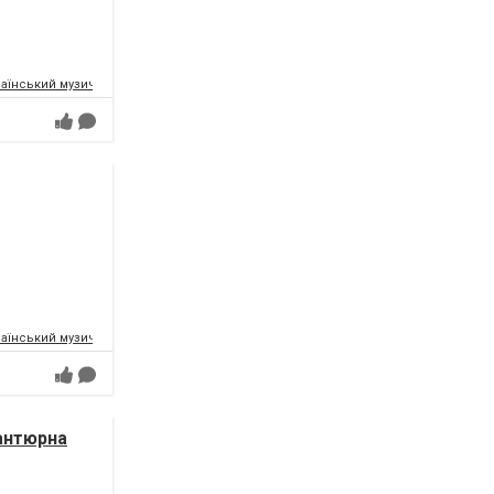
аїнський музично-драматичний театр ім.Т.Г.Шевченка
аїнський музично-драматичний театр ім.Т.Г.Шевченка
антюрна