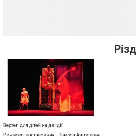
Різ
Вертеп для дітей на дві дії
Режисер-постановник - Тамара Антропова