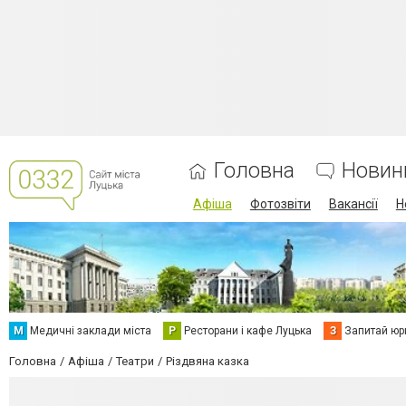
Головна
Новин
Афіша
Фотозвіти
Вакансії
Н
М
Медичні заклади міста
Р
Ресторани і кафе Луцька
З
Запитай юр
Головна
Афіша
Театри
Різдвяна казка