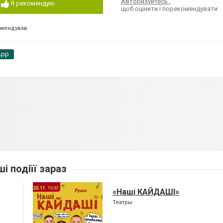
Авторизуйтесь
,
Я рекомендую
щоб оцінити і порекомендувати
омендував
App
ші подіїї зараз
«Наші КАЙДАШІ»
Театры