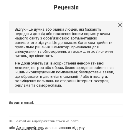
Рецензія
Відгук - це думка або оцінка людей, які бажають
передати досвід або враження іншим користувачам
нашого сайту з обов'язковою аргументацією
залишеного відгука. Це допоможе багатьом прийняти
правильне рішення. Коментарі призначені для
спілкування та обговорення, а також для роз'яснення
питань, що цікавлять.
Не дозволяється:
використання ненормативної
лексики, погроз або образ; безпосереднє порівняння з
іншими конкуруючими компаніями; безпідставні заяви,
що ображають діяльність компанії і / або її послуги;
розміщення посилань на сторонні інтернет-ресурси;
реклама та самореклама.
Введіть email:
Ваш e-mail не відображатиметься на сайті
або
Авторизуйтесь
для написання відгуку