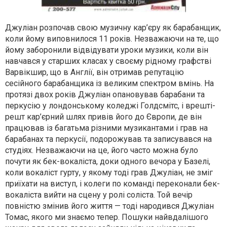
Джуліан розпочав свою музичну кар’єру як барабанщик,
коли йому виповнилося 11 років. Незважаючи на те, що
йому заборонили відвідувати уроки музики, коли він
навчався у старших класах у своєму рідному графстві
Варвікшир, що в Англії, він отримав репутацію
сесійного барабанщика із великим спектром вмінь. На
протязі двох років Джуліан опановував барабани та
перкусію у лондонському коледжі Голдсмітс, і врешті-
решт кар’єрний шлях привів його до Європи, де він
працював із багатьма різними музикантами і грав на
барабанах та перкусії, подорожував та записувався на
студіях. Незважаючи на це, його часто можна було
почути як бек-вокаліста, доки одного вечора у Базелі,
коли вокаліст гурту, у якому тоді грав Джуліан, не зміг
приїхати на виступ, і колеги по команді переконали бек-
вокаліста вийти на сцену у ролі соліста. Той вечір
повністю змінив його життя — тоді народився Джуліан
Томас, якого ми знаємо тепер. Пошуки найвдалішого