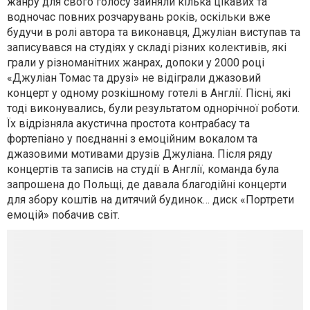
жанру для свого голосу зайняли кілька цікавих та
водночас повних розчарувань років, оскільки вже
будучи в ролі автора та виконавця, Джуліан виступав та
записувався на студіях у складі різних колективів, які
грали у різноманітних жанрах, допоки у 2000 році
«Джуліан Томас та друзі» не відіграли джазовий
концерт у одному розкішному готелі в Англії. Пісні, які
тоді виконувались, були результатом однорічної роботи.
Їх відрізняла акустична простота контрабасу та
фортепіано у поєднанні з емоційним вокалом та
джазовими мотивами друзів Джуліана. Після ряду
концертів та записів на студії в Англії, команда була
запрошена до Польщі, де давала благодійні концерти
для збору коштів на дитячий будинок… диск «Портрети
емоцій» побачив світ.