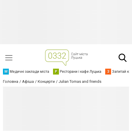
М
Медичні заклади міста
Р
Ресторани і кафе Луцька
З
Запитай юр
Головна
Афіша
Концерти
Julian Tomas and friends