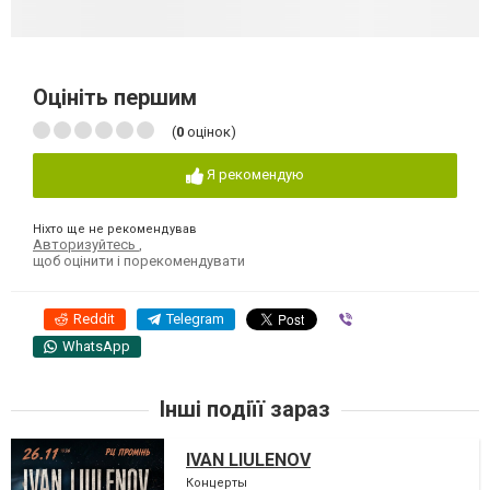
Оцініть першим
(
0
оцінок)
Я рекомендую
Ніхто ще не рекомендував
Авторизуйтесь
,
щоб оцінити і порекомендувати
Reddit
Telegram
Viber
WhatsApp
Інші подіїї зараз
IVAN LIULENOV
Концерты