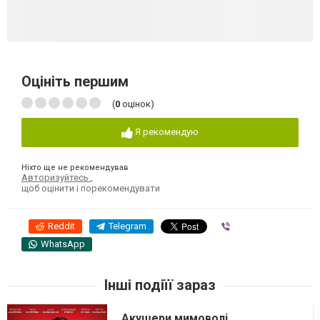
Оцініть першим
(
0
оцінок)
Я рекомендую
Ніхто ще не рекомендував
Авторизуйтесь
,
щоб оцінити і порекомендувати
Reddit
Telegram
Viber
WhatsApp
Інші подіїї зараз
Акушери мимоволі