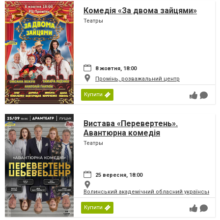
Комедія «За двома зайцями»
Театры
8 жовтня, 18:00
Промінь, розважальний центр
Купити
Вистава «Перевертень».
Авантюрна комедія
Театры
25 вересня, 18:00
Волинський академічний обласний український 
Купити