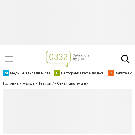
М
Медичні заклади міста
Р
Ресторани і кафе Луцька
З
Запитай юр
Головна
Афіша
Театри
«Сенат шаленців»