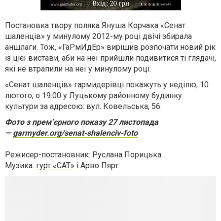
Постановка твору поляка Януша Корчака «Сенат
шаленців» у минулому 2012-му році двічі збирала
аншлаги. Тож, «ГаРмИдЕр» вирішив розпочати новий рік
із цієї вистави, аби на неї прийшли подивитися ті глядачі,
які не втрапили на неї у минулому році.
«Сенат шаленців» гармидерівці покажуть у неділю, 10
лютого, о 19.00 у Луцькому районному будинку
культури за адресою: вул. Ковельська, 56.
Фото з прем’єрного показу 27 листопада
—
garmyder.org/senat-shalenciv-foto
Режисер-постановник: Руслана Порицька
Музика:
гурт «САТ»
і Арво Пярт