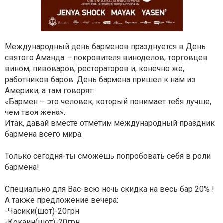
Международный день барменов празднуется в День
святого Аманда – покровителя виноделов, торговцев
вином, пивоваров, рестораторов и, конечно же,
работников баров. День бармена пришел к нам из
Америки, а там говорят:
«Бармен – это человек, который понимает тебя лучше,
чем твоя жена».
Итак, давай вместе отметим международный праздник
бармена всего мира.
Только сегодня-ты сможешь попробовать себя в роли
бармена!
Специально для Вас-всю ночь скидка на весь бар 20% !
А также предложение вечера:
-Часики(шот)-20грн
-Кокаин(шот)-20грн