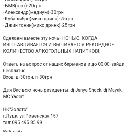
-БМВ(шот)-20грн
-Александр(медиум)-30грн
-Куба либре(микс дринк)-25грн
-Джин тоник(микс дринк)-25грн
Сделаем вместе эту ночь- НОЧЬЮ, КОГДА
ИЗГОТАВЛИВАЕТСЯ И ВЫПИВАЕТСЯ РЕКОРДНОЕ
КОЛИЧЕСТВО АЛКОГОЛЬНЫХ НАПИТКОВ!.
Ответь на вопрос от наших барменов и до 00:00-зайди
бесплатно
Вход: д-30грн, п-30грн
Для Вас всю ночь резиденты: dj Jenya Shock, dj Mayak,
MC Yasen'
НК"Золото"
г.Луцк, ул.Ровенская 157
тел: 095 495 85 99
Веб-сайт: