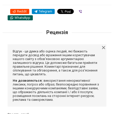
Reddit
Telegram
Viber
WhatsApp
Рецензія
Відгук - це думка або оцінка людей, які бажають
передати досвід або враження іншим користувачам
нашого сайту з обов'язковою аргументацією
залишеного відгука. Це допоможе багатьом прийняти
правильне рішення. Коментарі призначені для
спілкування та обговорення, а також для роз'яснення
питань, що цікавлять.
Не дозволяється:
використання ненормативної
лексики, погроз або образ; безпосереднє порівняння з
іншими конкуруючими компаніями; безпідставні заяви,
що ображають діяльність компанії і / або її послуги;
розміщення посилань на сторонні інтернет-ресурси;
реклама та самореклама.