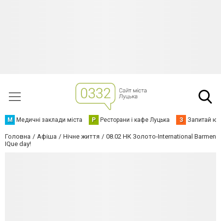
М
Медичні заклади міста
Р
Ресторани і кафе Луцька
З
Запитай юр
Головна
Афіша
Нічне життя
08.02 НК Золото-International Barmen
IQue day!