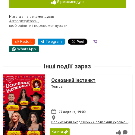
Я рекомендую
Ніхто ще не рекомендував
Авторизуйтесь
,
щоб оцінити і порекомендувати
Reddit
Telegram
Viber
WhatsApp
Інші подіїї зараз
Основний інстинкт
Театры
27 серпня, 19:00
Волинський академічний обласний український 
Купити