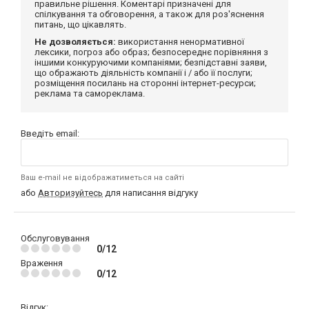
правильне рішення. Коментарі призначені для
спілкування та обговорення, а також для роз'яснення
питань, що цікавлять.
Не дозволяється:
використання ненормативної
лексики, погроз або образ; безпосереднє порівняння з
іншими конкуруючими компаніями; безпідставні заяви,
що ображають діяльність компанії і / або її послуги;
розміщення посилань на сторонні інтернет-ресурси;
реклама та самореклама.
Введіть email:
Ваш e-mail не відображатиметься на сайті
або
Авторизуйтесь
для написання відгуку
Обслуговування
0/12
Враження
0/12
Відгук: