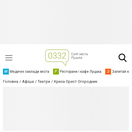
М
Медичні заклади міста
Р
Ресторани і кафе Луцька
З
Запитай юр
Головна
Афіша
Театри
Криза Орест Огородник