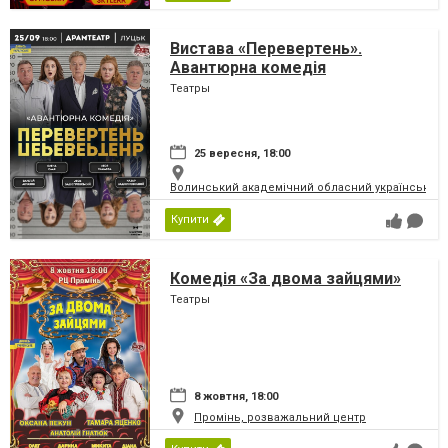
Вистава «Перевертень».
Авантюрна комедія
Театры
25 вересня, 18:00
Волинський академічний обласний український 
Купити
Комедія «За двома зайцями»
Театры
8 жовтня, 18:00
Промінь, розважальний центр