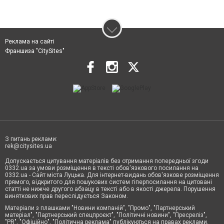
Реклама на сайті
Франшиза "CitySites"
З питань реклами:
rek@citysites.ua
Допускається цитування матеріалів без отримання попередньої згоди
0332.ua за умови розміщення в тексті обов'язкового посилання на
0332.ua - Сайт міста Луцька. Для інтернет-видань обов'язкове розміщення
прямого, відкритого для пошукових систем гіперпосилання на цитовані
статті не нижче другого абзацу в тексті або в якості джерела. Порушення
виняткових прав переслідується Законом.
Матеріали з плашками "Новини компаній", "Промо", "Партнерський
матеріал", "Партнерський спецпроєкт", "Політичні новини", "Пресреліз",
"PR", "Офіційно", "Політична реклама" публікуються на правах реклами.