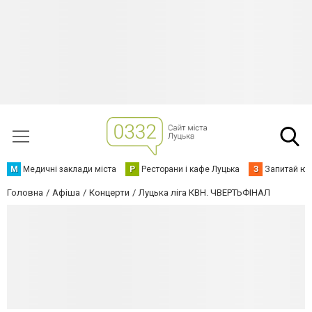
М
Медичні заклади міста
Р
Ресторани і кафе Луцька
З
Запитай юр
Головна
Афіша
Концерти
Луцька ліга КВН. ЧВЕРТЬФІНАЛ