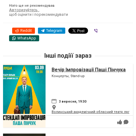
Ніхто ще не рекомендував
Авторизуйтесь
,
щоб оцінити і порекомендувати
Reddit
Telegram
Viber
WhatsApp
Інші подіїї зараз
Вечір Імпровізації Паші Пінчука
Концерты, Stand-up
3 вересня, 19:30
Волинський академічний обласний театр ляльок