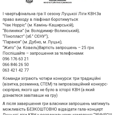
І чвертьфінальна гра ІІ сезону Луцької Ліги КВН.За
право виходу в півфінал боротимуться:
“Чак Норріс” (м. Камінь-Каширській);
“Волиняки” (м. Володимир-Волинський);
“Пінопласт” (зб.” CЄНУ”);
“Параноя” (м. Дубно, м. Луцьк);
“Жито” (м. Ковель)Вартість запрошень – 25 грн.
Поспішайте – запрошення за телефонами:
096 176 63 21
066 846 26 50
063 421 42 77
Команди зіграють чотири конкурси: три традиційні
(візитка, розминка, СТЕМ) та імпровізаційний конкурс-
сюрприз, якого ще не було в історії КВН (а який
дізнаєтеся завітавши на гру)
А після завершення гри власники запрошень матимуть
можливість БЕЗКОШТОВНО відвідати гала-концерт
Луцької ліги КВН у розважальному комплексі “ЗЕФІР”!!!