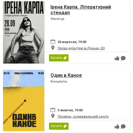
Ірена Карпа. Літературний
стендап
Stand-up
26 вересня, 19:00
Палац культури м.Луцька, КЗ
Купити
Один в Каное
Концерты
3 жовтня, 19:00
Промінь, розважальний центр
Купити