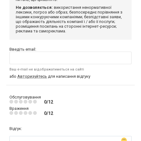
Не дозволяється:
використання ненормативної
лексики, погроз або образ; безпосереднє порівняння з
іншими конкуруючими компаніями; безпідставні заяви,
що ображають діяльність компанії і / або її послуги;
розміщення посилань на сторонні інтернет-ресурси;
реклама та самореклама.
Введіть email:
Ваш e-mail не відображатиметься на сайті
або
Авторизуйтесь
для написання відгуку
Обслуговування
0/12
Враження
0/12
Відгук: