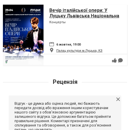
Вечір італійської опери: У
Луцьку Львівська Національна
Опера!
Концерты
6 жовтня, 19:00
Палац культури м.Луцька, КЗ
Рецензія
Відгук - це думка або оцінка людей, які бажають
передати досвід або враження іншим користувачам
нашого сайту з обов'язковою аргументацією
залишеного відгука. Це допоможе багатьом прийняти
правильне рішення. Коментарі призначені для
спілкування та обговорення, а також для роз'яснення
питань, що цікавлять.