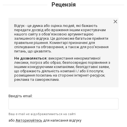
Рецензія
Відгук - це думка або оцінка людей, які бажають
передати досвід або враження іншим користувачам
нашого сайту з обов'язковою аргументацією
залишеного відгука. Це допоможе багатьом прийняти
правильне рішення. Коментарі призначені для
спілкування та обговорення, а також для роз'яснення
питань, що цікавлять.
Не дозволяється:
використання ненормативної
лексики, погроз або образ; безпосереднє порівняння з
іншими конкуруючими компаніями; безпідставні заяви,
що ображають діяльність компанії і / або її послуги;
розміщення посилань на сторонні інтернет-ресурси;
реклама та самореклама.
Введіть email:
Ваш e-mail не відображатиметься на сайті
або
Авторизуйтесь
для написання відгуку