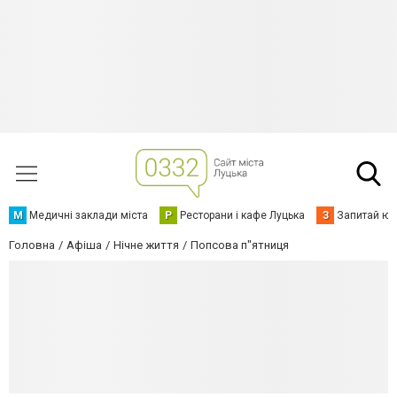
М
Медичні заклади міста
Р
Ресторани і кафе Луцька
З
Запитай юр
Головна
Афіша
Нічне життя
Попсова п"ятниця