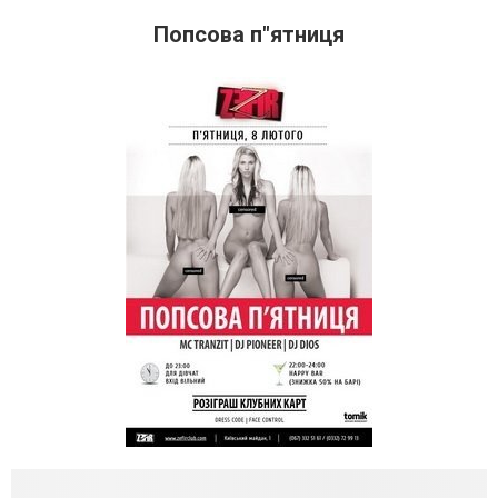
Попсова п"ятниця