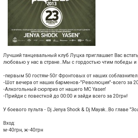
Лучший танцевальный клуб Луцка приглашает Вас встать 
любовью у нас в стране...Мы с гордостью чтим победы и з
-первым 50 гостям-50г Фронтовых от наших соблазните
-Шот вечера от наших барменов-"Революция"-всего за 2
-Алкогольный сюрприз от нашего MC Yasen'
-Прийди с повесткой до 00:00 и зайди всего за 20грн!
У боевого пульта - Dj Jenya Shock & Dj Mayak...Во главе "З
Вход:
м-40грн, ж-40грн