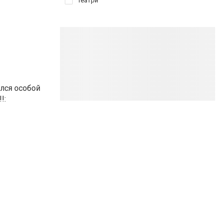
Театри
ался особой
!: