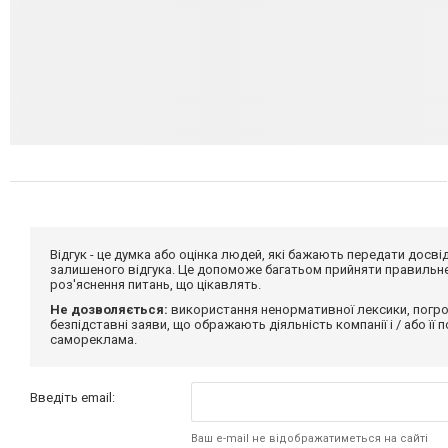
Відгук - це думка або оцінка людей, які бажають передати дос
залишеного відгука. Це допоможе багатьом прийняти правильне 
роз'яснення питань, що цікавлять.
Не дозволяється:
використання ненормативної лексики, погро
безпідставні заяви, що ображають діяльність компанії і / або її
самореклама.
Введіть email:
Ваш e-mail не відображатиметься на сайті