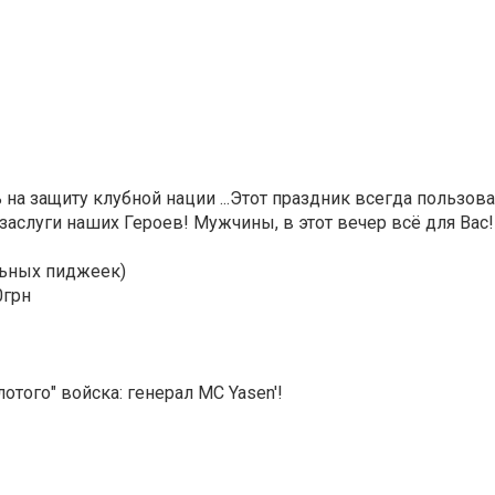
на защиту клубной нации ...Этот праздник всегда пользов
аслуги наших Героев! Мужчины, в этот вечер всё для Вас!!
льных пиджеек)
0грн
олотого" войска: генерал MC Yasen'!