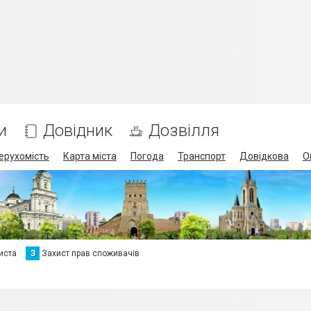
и
Довідник
Дозвілля
ерухомість
Карта міста
Погода
Транспорт
Довідкова
О
иста
З
Захист прав споживачів