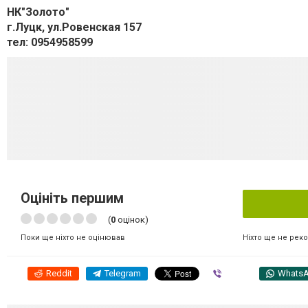
НК"Золото"
г.Луцк, ул.Ровенская 157
тел: 0954958599
Оцініть першим
(
0
оцінок)
Ніхто ще не рек
Поки ще ніхто не оцінював
Reddit
Telegram
Viber
Whats