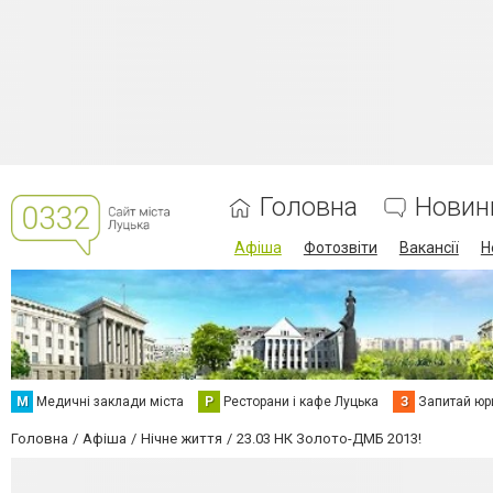
Головна
Новин
Афіша
Фотозвіти
Вакансії
Н
М
Медичні заклади міста
Р
Ресторани і кафе Луцька
З
Запитай юр
Головна
Афіша
Нічне життя
23.03 НК Золото-ДМБ 2013!