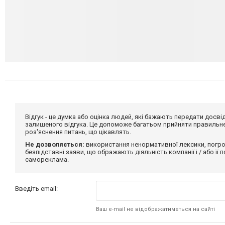
Відгук - це думка або оцінка людей, які бажають передати дос
залишеного відгука. Це допоможе багатьом прийняти правильне 
роз'яснення питань, що цікавлять.
Не дозволяється:
використання ненормативної лексики, погро
безпідставні заяви, що ображають діяльність компанії і / або її
самореклама.
Введіть email:
Ваш e-mail не відображатиметься на сайті