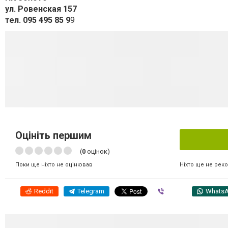
ул. Ровенская 157
тел. 095 495 85 9
9
Оцініть першим
(
0
оцінок)
Ніхто ще не рек
Поки ще ніхто не оцінював
Reddit
Telegram
Viber
Whats