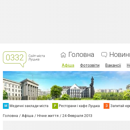
Головна
Новин
Афіша
Фотозвіти
Вакансії
Н
М
Медичні заклади міста
Р
Ресторани і кафе Луцька
З
Запитай юр
Головна
Афіша
Нічне життя
24 Февраля 2013