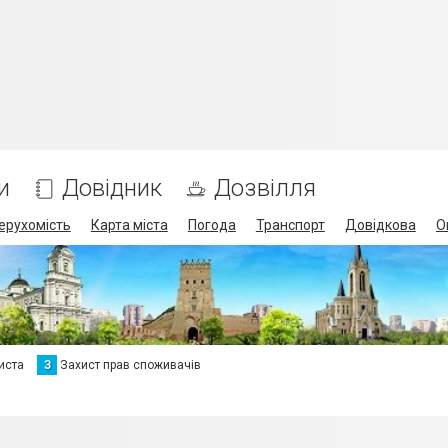
и
Довідник
Дозвілля
ерухомість
Карта міста
Погода
Транспорт
Довідкова
О
иста
З
Захист прав споживачів