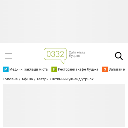
М
Медичні заклади міста
Р
Ресторани і кафе Луцька
З
Запитай юр
Головна
Афіша
Театри
Інтимний уік-енд утрьох