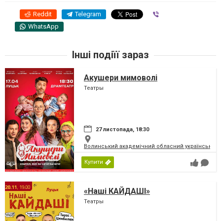
Reddit
Telegram
Viber
WhatsApp
Інші подіїї зараз
Акушери мимоволі
Театры
27 листопада, 18:30
Волинський академічний обласний український 
Купити
«Наші КАЙДАШІ»
Театры