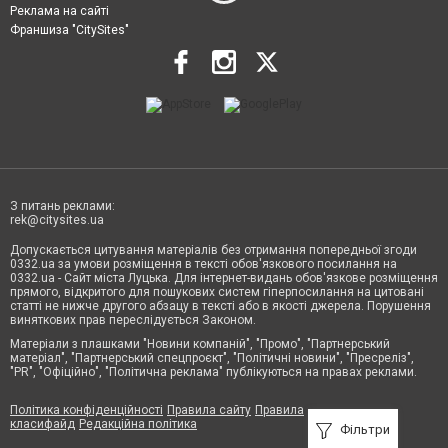
Реклама на сайті
Франшиза "CitySites"
З питань реклами:
rek@citysites.ua
Допускається цитування матеріалів без отримання попередньої згоди
0332.ua за умови розміщення в тексті обов'язкового посилання на
0332.ua - Сайт міста Луцька. Для інтернет-видань обов'язкове розміщення
прямого, відкритого для пошукових систем гіперпосилання на цитовані
статті не нижче другого абзацу в тексті або в якості джерела. Порушення
виняткових прав переслідується Законом.
Матеріали з плашками "Новини компаній", "Промо", "Партнерський
матеріал", "Партнерський спецпроєкт", "Політичні новини", "Пресреліз",
"PR", "Офіційно", "Політична реклама" публікуються на правах реклами.
Політика конфіденційності
Правила сайту
Правила
класифайд
Редакційна політика
Фільтри