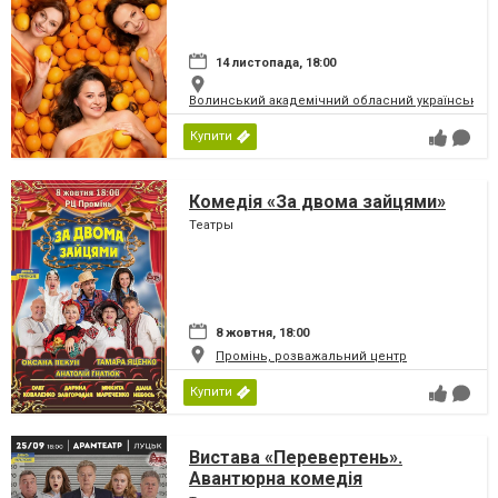
14 листопада, 18:00
Волинський академічний обласний український 
Купити
Комедія «За двома зайцями»
Театры
8 жовтня, 18:00
Промінь, розважальний центр
Купити
Вистава «Перевертень».
Авантюрна комедія