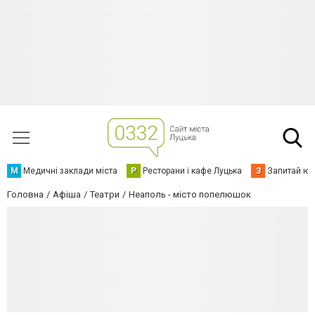
М
Медичні заклади міста
Р
Ресторани і кафе Луцька
З
Запитай юр
Головна
Афіша
Театри
Неаполь - місто попелюшок