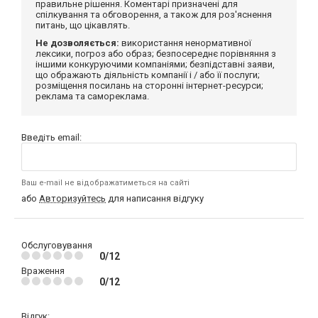
правильне рішення. Коментарі призначені для
спілкування та обговорення, а також для роз'яснення
питань, що цікавлять.
Не дозволяється:
використання ненормативної
лексики, погроз або образ; безпосереднє порівняння з
іншими конкуруючими компаніями; безпідставні заяви,
що ображають діяльність компанії і / або її послуги;
розміщення посилань на сторонні інтернет-ресурси;
реклама та самореклама.
Введіть email:
Ваш e-mail не відображатиметься на сайті
або
Авторизуйтесь
для написання відгуку
Обслуговування
0/12
Враження
0/12
Відгук: