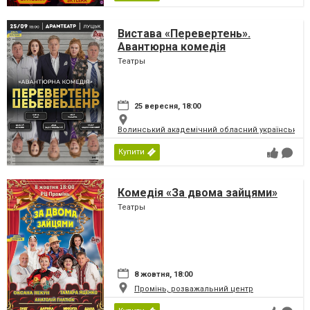
Вистава «Перевертень».
Авантюрна комедія
Театры
25 вересня, 18:00
Волинський академічний обласний український 
Купити
Комедія «За двома зайцями»
Театры
8 жовтня, 18:00
Промінь, розважальний центр