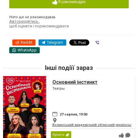
Я рекомендую
Ніхто ще не рекомендував
Авторизуйтесь
,
щоб оцінити і порекомендувати
Reddit
Telegram
Viber
WhatsApp
Інші подіїї зараз
Основний інстинкт
Театры
27 серпня, 19:00
Волинський академічний обласний український 
Купити