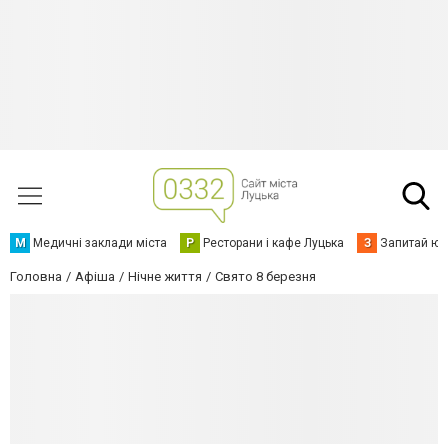
М
Медичні заклади міста
Р
Ресторани і кафе Луцька
З
Запитай юр
Головна
Афіша
Нічне життя
Свято 8 березня