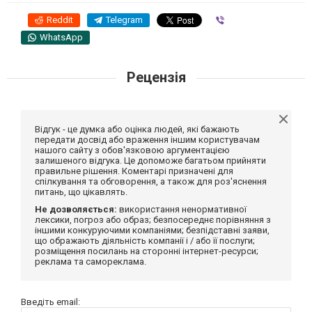
Reddit
Telegram
Viber
WhatsApp
Рецензія
Відгук - це думка або оцінка людей, які бажають
передати досвід або враження іншим користувачам
нашого сайту з обов'язковою аргументацією
залишеного відгука. Це допоможе багатьом прийняти
правильне рішення. Коментарі призначені для
спілкування та обговорення, а також для роз'яснення
питань, що цікавлять.
Не дозволяється:
використання ненормативної
лексики, погроз або образ; безпосереднє порівняння з
іншими конкуруючими компаніями; безпідставні заяви,
що ображають діяльність компанії і / або її послуги;
розміщення посилань на сторонні інтернет-ресурси;
реклама та самореклама.
Введіть email: