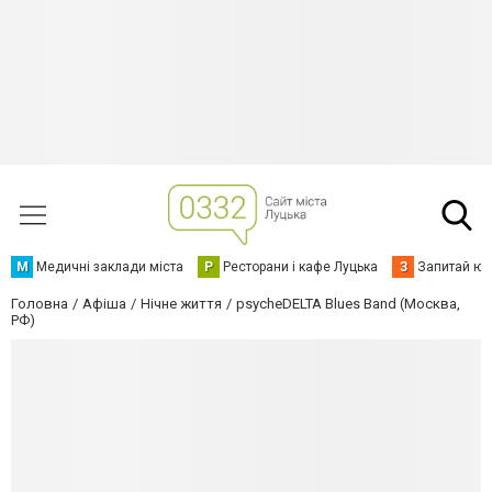
М
Медичні заклади міста
Р
Ресторани і кафе Луцька
З
Запитай юр
Головна
Афіша
Нічне життя
psycheDELTA Blues Band (Москва,
РФ)