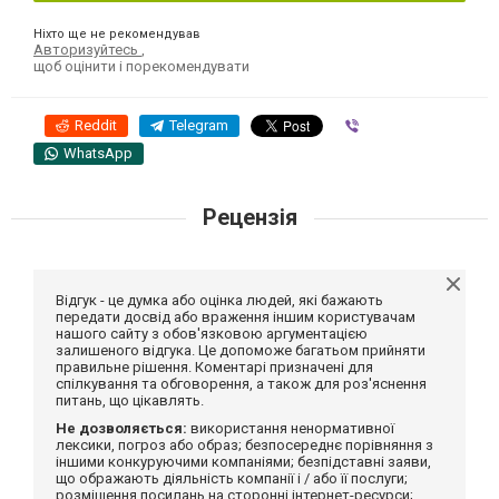
Ніхто ще не рекомендував
Авторизуйтесь
,
щоб оцінити і порекомендувати
Reddit
Telegram
Viber
WhatsApp
Рецензія
Відгук - це думка або оцінка людей, які бажають
передати досвід або враження іншим користувачам
нашого сайту з обов'язковою аргументацією
залишеного відгука. Це допоможе багатьом прийняти
правильне рішення. Коментарі призначені для
спілкування та обговорення, а також для роз'яснення
питань, що цікавлять.
Не дозволяється:
використання ненормативної
лексики, погроз або образ; безпосереднє порівняння з
іншими конкуруючими компаніями; безпідставні заяви,
що ображають діяльність компанії і / або її послуги;
розміщення посилань на сторонні інтернет-ресурси;