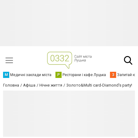
М
Медичні заклади міста
Р
Ресторани і кафе Луцька
З
Запитай юр
Головна
Афіша
Нічне життя
Золото&Multi card-Diamond's party!