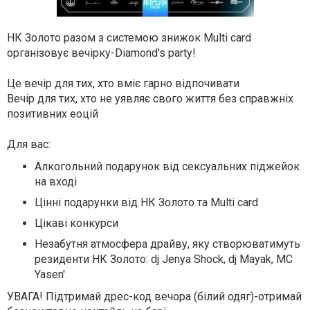
НК Золото разом з системою знижок Multi card
організовує вечірку-Diamond's party!
Це вечір для тих, хто вміє гарно відпочивати
Вечір для тих, хто не уявляє свого життя без справжніх
позитивних еоцій
Для вас:
Алкогольний подарунок від сексуальних піджейок
на вході
Цінні подарунки від НК Золото та Multi card
Цікаві конкурси
Незабутня атмосфера драйву, яку створюватимуть
резиденти НК Золото: dj Jenya Shock, dj Mayak, MC
Yasen'
УВАГА! Підтримай дрес-код вечора (білий одяг)-отримай