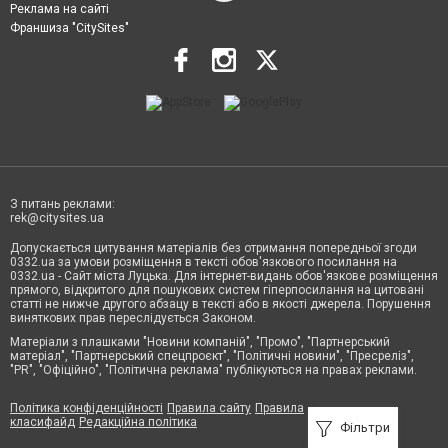
Реклама на сайті
Франшиза "CitySites"
З питань реклами:
rek@citysites.ua
Допускається цитування матеріалів без отримання попередньої згоди
0332.ua за умови розміщення в тексті обов'язкового посилання на
0332.ua - Сайт міста Луцька. Для інтернет-видань обов'язкове розміщення
прямого, відкритого для пошукових систем гіперпосилання на цитовані
статті не нижче другого абзацу в тексті або в якості джерела. Порушення
виняткових прав переслідується Законом.
Матеріали з плашками "Новини компаній", "Промо", "Партнерський
матеріал", "Партнерський спецпроєкт", "Політичні новини", "Пресреліз",
"PR", "Офіційно", "Політична реклама" публікуються на правах реклами.
Політика конфіденційності
Правила сайту
Правила
класифайд
Редакційна політика
Фільтри