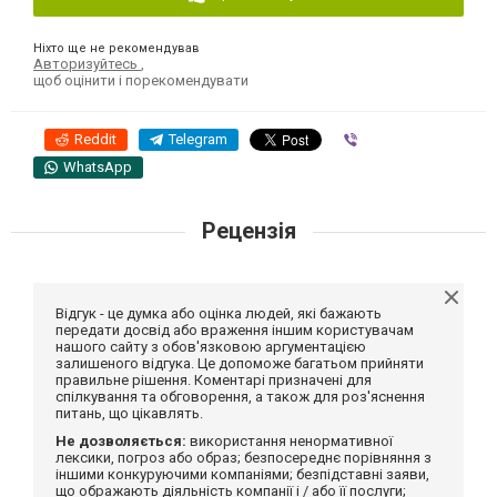
Ніхто ще не рекомендував
Авторизуйтесь
,
щоб оцінити і порекомендувати
Reddit
Telegram
Viber
WhatsApp
Рецензія
Відгук - це думка або оцінка людей, які бажають
передати досвід або враження іншим користувачам
нашого сайту з обов'язковою аргументацією
залишеного відгука. Це допоможе багатьом прийняти
правильне рішення. Коментарі призначені для
спілкування та обговорення, а також для роз'яснення
питань, що цікавлять.
Не дозволяється:
використання ненормативної
лексики, погроз або образ; безпосереднє порівняння з
іншими конкуруючими компаніями; безпідставні заяви,
що ображають діяльність компанії і / або її послуги;