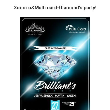
Золото&Multi card-Diamond's party!