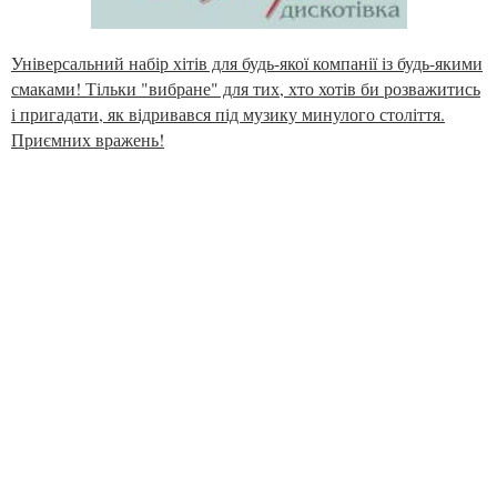
Універсальний набір хітів для будь-якої компанії із будь-якими
смаками! Тільки "вибране" для тих, хто хотів би розважитись
і пригадати, як відривався під музику минулого століття.
Приємних вражень!