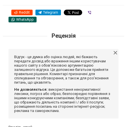
Reddit
Telegram
Viber
WhatsApp
Рецензія
Відгук - це думка або оцінка людей, які бажають
передати досвід або враження іншим користувачам
нашого сайту з обов'язковою аргументацією
залишеного відгука. Це допоможе багатьом прийняти
правильне рішення. Коментарі призначені для
спілкування та обговорення, а також для роз'яснення
питань, що цікавлять.
Не дозволяється:
використання ненормативної
лексики, погроз або образ; безпосереднє порівняння з
іншими конкуруючими компаніями; безпідставні заяви,
що ображають діяльність компанії і / або її послуги;
розміщення посилань на сторонні інтернет-ресурси;
реклама та самореклама.