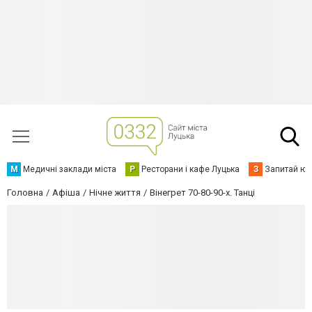
М
Медичні заклади міста
Р
Ресторани і кафе Луцька
З
Запитай юр
Головна
Афіша
Нічне життя
Вінегрет 70-80-90-х. Танці