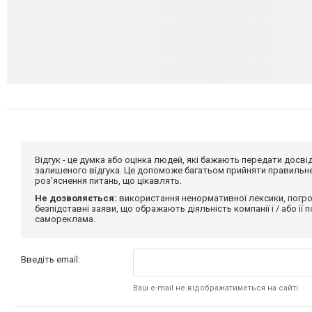
Відгук - це думка або оцінка людей, які бажають передати дос
залишеного відгука. Це допоможе багатьом прийняти правильне 
роз'яснення питань, що цікавлять.
Не дозволяється:
використання ненормативної лексики, погро
безпідставні заяви, що ображають діяльність компанії і / або її
самореклама.
Введіть email:
Ваш e-mail не відображатиметься на сайті