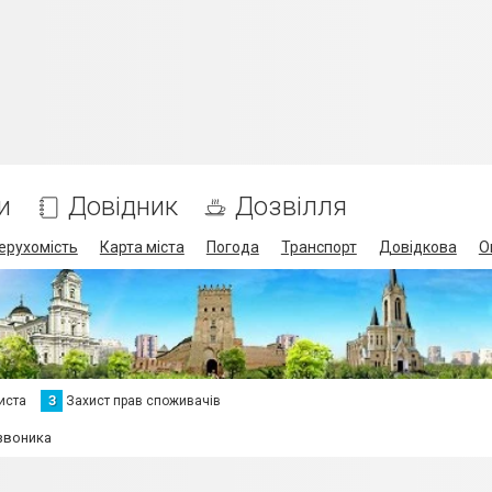
и
Довідник
Дозвілля
ерухомість
Карта міста
Погода
Транспорт
Довідкова
О
иста
З
Захист прав споживачів
Дзвоника