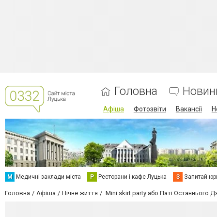
Головна
Новин
Афіша
Фотозвіти
Вакансії
Н
М
Медичні заклади міста
Р
Ресторани і кафе Луцька
З
Запитай юр
Головна
Афіша
Нічне життя
Mini skirt party або Паті Останнього 