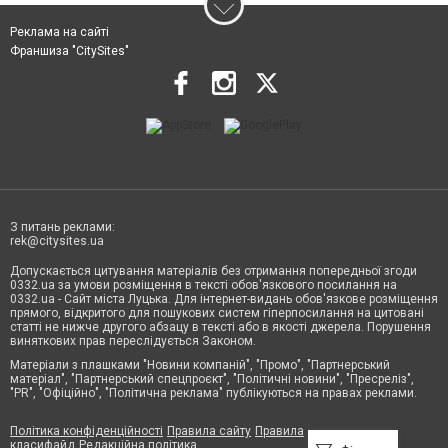
Реклама на сайті
Франшиза "CitySites"
З питань реклами:
rek@citysites.ua
Допускається цитування матеріалів без отримання попередньої згоди
0332.ua за умови розміщення в тексті обов'язкового посилання на
0332.ua - Сайт міста Луцька. Для інтернет-видань обов'язкове розміщення
прямого, відкритого для пошукових систем гіперпосилання на цитовані
статті не нижче другого абзацу в тексті або в якості джерела. Порушення
виняткових прав переслідується Законом.
Матеріали з плашками "Новини компаній", "Промо", "Партнерський
матеріал", "Партнерський спецпроєкт", "Політичні новини", "Пресреліз",
"PR", "Офіційно", "Політична реклама" публікуються на правах реклами.
Політика конфіденційності
Правила сайту
Правила
класифайд
Редакційна політика