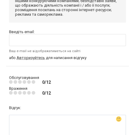
іншими конкуруючими компаніями; безпідставні заяви,
що ображають діяльність компанії і / або її послуги;
розміщення посилань на сторонні інтернет-ресурси;
реклама та самореклама.
Введіть email:
Ваш e-mail не відображатиметься на сайті
або
Авторизуйтесь
для написання відгуку
Обслуговування
0/12
Враження
0/12
Відгук: