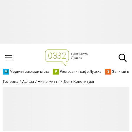
М
Медичні заклади міста
Р
Ресторани і кафе Луцька
З
Запитай юр
Головна
Афіша
Нічне життя
День Конституції