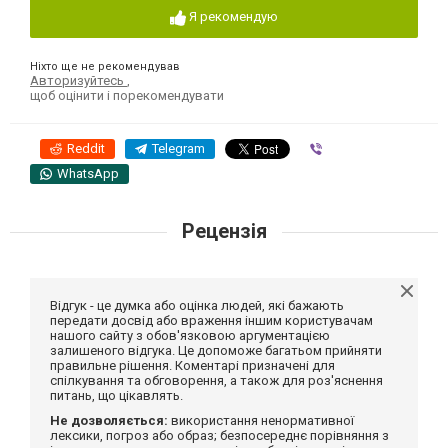
Я рекомендую
Ніхто ще не рекомендував
Авторизуйтесь
,
щоб оцінити і порекомендувати
Reddit
Telegram
Viber
WhatsApp
Рецензія
Відгук - це думка або оцінка людей, які бажають
передати досвід або враження іншим користувачам
нашого сайту з обов'язковою аргументацією
залишеного відгука. Це допоможе багатьом прийняти
правильне рішення. Коментарі призначені для
спілкування та обговорення, а також для роз'яснення
питань, що цікавлять.
Не дозволяється:
використання ненормативної
лексики, погроз або образ; безпосереднє порівняння з