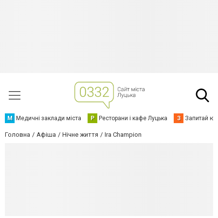
М
Медичні заклади міста
Р
Ресторани і кафе Луцька
З
Запитай юр
Головна
Афіша
Нічне життя
Ira Champion