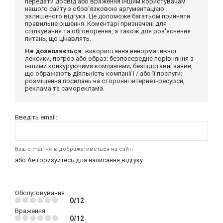
передати досвід або враження іншим користувачам
нашого сайту з обов'язковою аргументацією
залишеного відгука. Це допоможе багатьом прийняти
правильне рішення. Коментарі призначені для
спілкування та обговорення, а також для роз'яснення
питань, що цікавлять.
Не дозволяється:
використання ненормативної
лексики, погроз або образ; безпосереднє порівняння з
іншими конкуруючими компаніями; безпідставні заяви,
що ображають діяльність компанії і / або її послуги;
розміщення посилань на сторонні інтернет-ресурси;
реклама та самореклама.
Введіть email:
Ваш e-mail не відображатиметься на сайті
або
Авторизуйтесь
для написання відгуку
Обслуговування
0/12
Враження
0/12