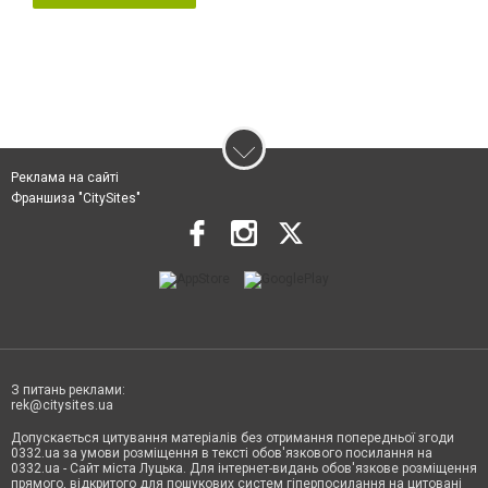
Реклама на сайті
Франшиза "CitySites"
З питань реклами:
rek@citysites.ua
Допускається цитування матеріалів без отримання попередньої згоди
0332.ua за умови розміщення в тексті обов'язкового посилання на
0332.ua - Сайт міста Луцька. Для інтернет-видань обов'язкове розміщення
прямого, відкритого для пошукових систем гіперпосилання на цитовані