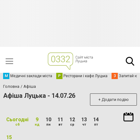
М
Медичні заклади міста
Р
Ресторани і кафе Луцька
З
Запитай юр
Головна
Афіша
Афіша Луцька - 14.07.26
+ Додати подію
Сьогодні
9
10
11
12
13
14
сб
нд
пн
вт
ср
чт
пт
15