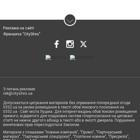
Реклама на сайті
Франшиза "CitySites"
З питань реклами:
rek@citysites.ua
Допускається цитування матеріалів без отримання попередньої згоди
0332.ua за умови розміщення в тексті обов'язкового посилання на
0332.ua - Сайт міста Луцька. Для інтернет-видань обов'язкове розміщення
прямого, відкритого для пошукових систем гіперпосилання на цитовані
статті не нижче другого абзацу в тексті або в якості джерела. Порушення
виняткових прав переслідується Законом.
Матеріали з плашками "Новини компаній", "Промо", "Партнерський
матеріал", "Партнерський спецпроєкт", "Політичні новини", "Пресреліз",