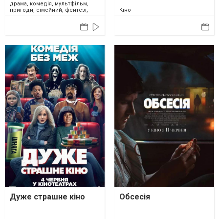
драма, комедія, мультфільм,
пригоди, сімейний, фентезі,
Кіно
США, 2026
Дуже страшне кіно
Обсесія