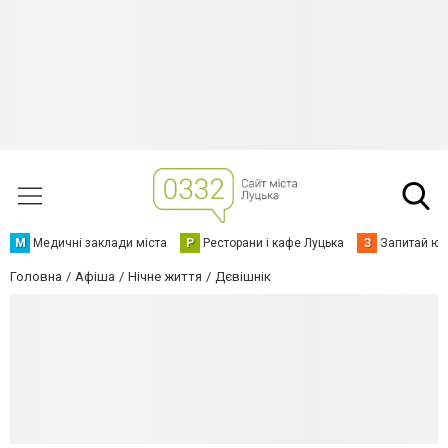
М
Медичні заклади міста
Р
Ресторани і кафе Луцька
З
Запитай юр
Головна
Афіша
Нічне життя
Дєвішнік