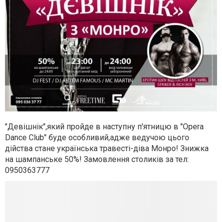
"Девішнік",який пройде в наступну п'ятницю в "Opera
Dance Club" буде особливий,адже ведучою цього
дійства стане українська травесті-діва Монро! Знижка
на шампанське 50%! Замовлення столиків за тел:
0950363777