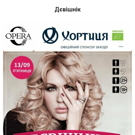
Дєвішнік