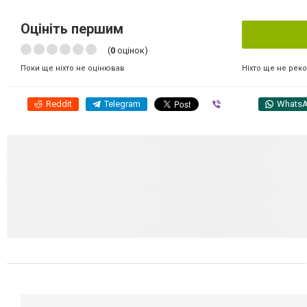
Оцініть першим
(
0
оцінок)
Ніхто ще не рек
Поки ще ніхто не оцінював
Reddit
Telegram
Viber
Whats