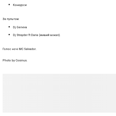
Конкурси
За пультом:
Dj Geneva
Dj Strayder ft Daria (живий вокал).
.
Голос ночі MC Salvador
Photo by Cosinus.