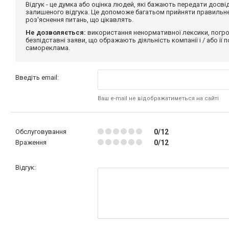
Відгук - це думка або оцінка людей, які бажають передати дос
залишеного відгука. Це допоможе багатьом прийняти правильне 
роз'яснення питань, що цікавлять.
Не дозволяється:
використання ненормативної лексики, погро
безпідставні заяви, що ображають діяльність компанії і / або її
самореклама.
Введіть email:
Ваш e-mail не відображатиметься на сайті
Обслуговування
0/12
Враження
0/12
Відгук: