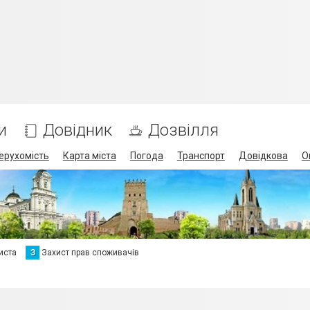
и
Довідник
Дозвілля
ерухомість
Карта міста
Погода
Транспорт
Довідкова
О
иста
З
Захист прав споживачів