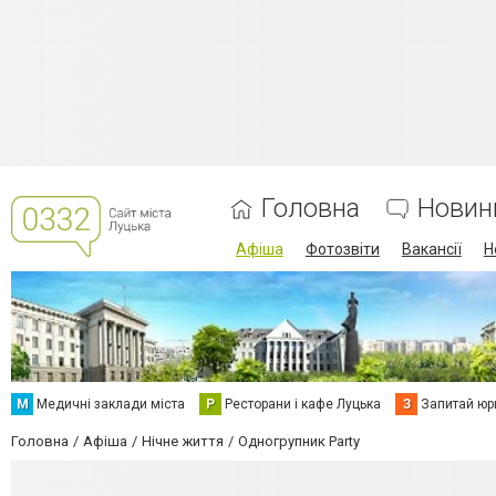
Головна
Новин
Афіша
Фотозвіти
Вакансії
Н
М
Медичні заклади міста
Р
Ресторани і кафе Луцька
З
Запитай юр
Головна
Афіша
Нічне життя
Одногрупник Party