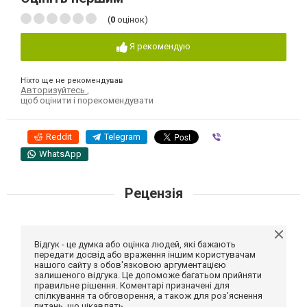
(
0
оцінок)
Я рекомендую
Ніхто ще не рекомендував
Авторизуйтесь
,
щоб оцінити і порекомендувати
Reddit
Telegram
Viber
WhatsApp
Рецензія
Відгук - це думка або оцінка людей, які бажають
передати досвід або враження іншим користувачам
нашого сайту з обов'язковою аргументацією
залишеного відгука. Це допоможе багатьом прийняти
правильне рішення. Коментарі призначені для
спілкування та обговорення, а також для роз'яснення
питань, що цікавлять.