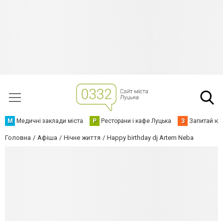
М
Медичні заклади міста
Р
Ресторани і кафе Луцька
З
Запитай юр
Головна
Афіша
Нічне життя
Happy birthday dj Artem Neba