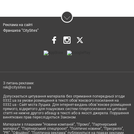
Реклама на сайті
Франшиза "CitySites"
З питань реклами:
rek@citysites.ua
Допускається цитування матеріалів без отримання попередньої згоди
0332.ua за умови розміщення в тексті обов'язкового посилання на
0332.ua - Сайт міста Луцька. Для інтернет-видань обов'язкове розміщення
прямого, відкритого для пошукових систем гіперпосилання на цитовані
статті не нижче другого абзацу в тексті або в якості джерела. Порушення
виняткових прав переслідується Законом.
Матеріали з плашками "Новини компаній", "Промо", "Партнерський
матеріал", "Партнерський спецпроєкт", "Політичні новини", "Пресреліз",
"PR", "Офіційно", "Політична реклама" публікуються на правах реклами.