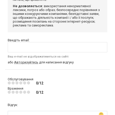
Не дозволяється:
використання ненормативної
лексики, погроз або образ; безпосереднє порівняння з
іншими конкуруючими компаніями; безпідставні заяви,
що ображають діяльність компанії і / або її послуги;
розміщення посилань на сторонні інтернет-ресурси;
реклама та самореклама.
Введіть email:
Ваш e-mail не відображатиметься на сайті
або
Авторизуйтесь
для написання відгуку
Обслуговування
0/12
Враження
0/12
Відгук: