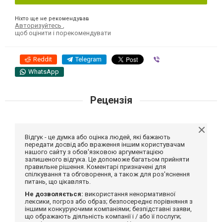
Ніхто ще не рекомендував
Авторизуйтесь
,
щоб оцінити і порекомендувати
Reddit
Telegram
Viber
WhatsApp
Рецензія
Відгук - це думка або оцінка людей, які бажають
передати досвід або враження іншим користувачам
нашого сайту з обов'язковою аргументацією
залишеного відгука. Це допоможе багатьом прийняти
правильне рішення. Коментарі призначені для
спілкування та обговорення, а також для роз'яснення
питань, що цікавлять.
Не дозволяється:
використання ненормативної
лексики, погроз або образ; безпосереднє порівняння з
іншими конкуруючими компаніями; безпідставні заяви,
що ображають діяльність компанії і / або її послуги;