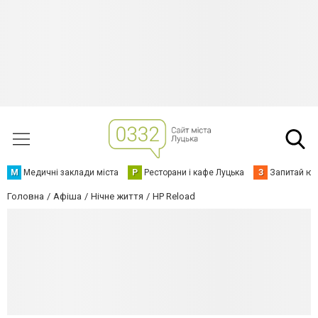
М
Медичні заклади міста
Р
Ресторани і кафе Луцька
З
Запитай юр
Головна
Афіша
Нічне життя
HP Reload