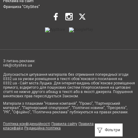
Реклама на сайті
Франшиза "CitySites"
З питань реклами:
rek@citysites.ua
Допускається цитування матеріалів без отримання попередньої згоди
0332.ua за умови розміщення в тексті обов'язкового посилання на
0332.ua - Сайт міста Луцька. Для інтернет-видань обов'язкове розміщення
прямого, відкритого для пошукових систем гіперпосилання на цитовані
статті не нижче другого абзацу в тексті або в якості джерела. Порушення
виняткових прав переслідується Законом.
Матеріали з плашками "Новини компаній", "Промо", "Партнерський
матеріал", "Партнерський спецпроєкт", "Політичні новини", "Пресреліз",
"PR", "Офіційно", "Політична реклама" публікуються на правах реклами.
Політика конфіденційності
Правила сайту
Правила
класифайд
Редакційна політика
Фільтри