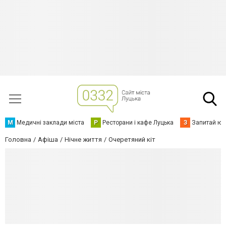
М
Медичні заклади міста
Р
Ресторани і кафе Луцька
З
Запитай юр
Головна
Афіша
Нічне життя
Очеретяний кіт