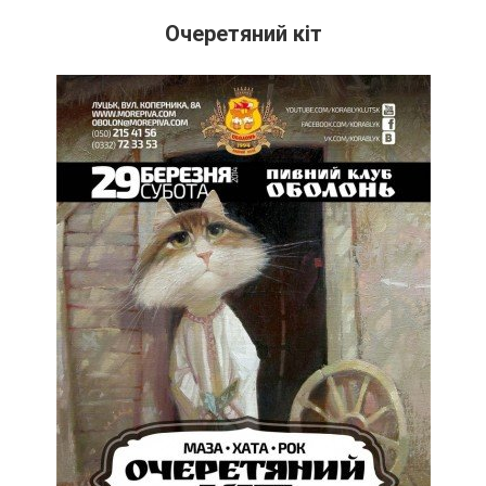
Очеретяний кіт