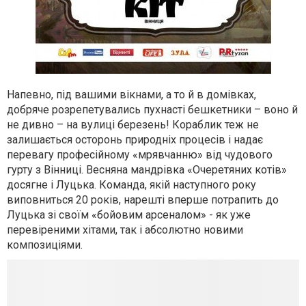
Напевно, під вашими вікнами, а то й в домівках,
добряче розрепетувались пухнасті бешкетники – воно й
не дивно – на вулиці березень! Кораблик теж не
залишається осторонь природніх процесів і надає
перевагу професійному «мрявчанню» від чудового
гурту з Вінниці. Весняна мандрівка «Очеретяних котів»
досягне і Луцька. Команда, якій наступного року
виповниться 20 років, нарешті вперше потрапить до
Луцька зі своїм «бойовим арсеналом» - як уже
перевіреними хітами, так і абсолютно новими
композиціями.