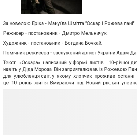
За новелою Еріка - Мануїла Шмітта "Оскар і Рожева пані".
Режисер - постановник - Дмитро Мельничук.
Художник - постановник - Богдана Бочкай.
Помічник режисера - заслужений артист України Адам Да
Текст «Оскара» написаний у формі листів 10-річної дити
навіть у Діда Мороза. Він заприятелював із Рожевою П
для улюбленця світ, у якому хлопчик проживе останні 
це 10 років життя. Вмираючи під Новий рік, він упевн