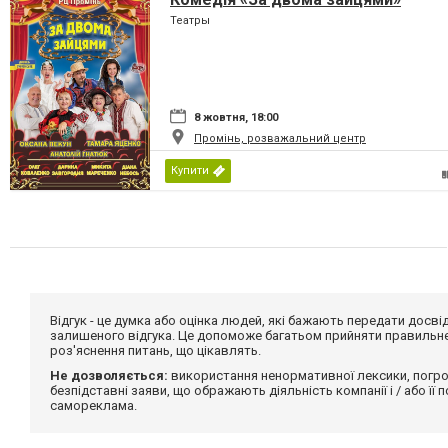
Театры
8 жовтня, 18:00
Промінь, розважальний центр
Купити
Відгук - це думка або оцінка людей, які бажають передати дос
залишеного відгука. Це допоможе багатьом прийняти правильне 
роз'яснення питань, що цікавлять.
Не дозволяється:
використання ненормативної лексики, погро
безпідставні заяви, що ображають діяльність компанії і / або її
самореклама.