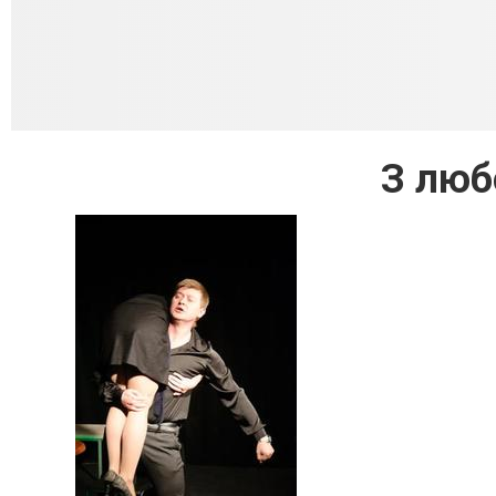
З люб