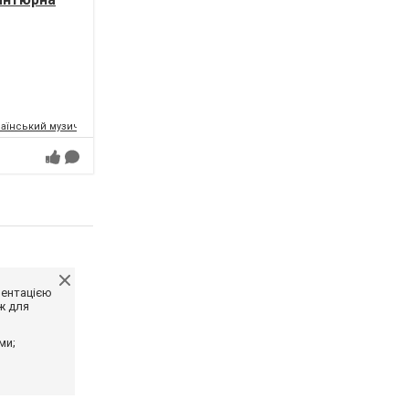
аїнський музично-драматичний театр ім.Т.Г.Шевченка
ментацією
ж для
ми;