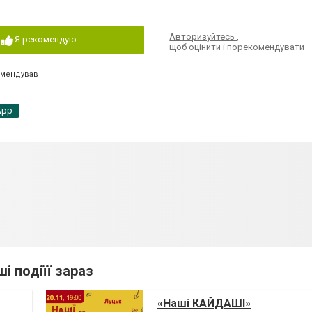
Авторизуйтесь
,
Я рекомендую
щоб оцінити і порекомендувати
омендував
App
ші подіїї зараз
«Наші КАЙДАШІ»