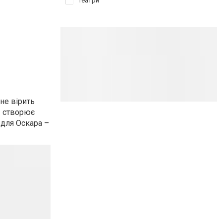
Театри
не вірить
и створює
для Оскара –