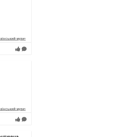
аїнський музично-драматичний театр ім.Т.Г.Шевченка
аїнський музично-драматичний театр ім.Т.Г.Шевченка
антюрна