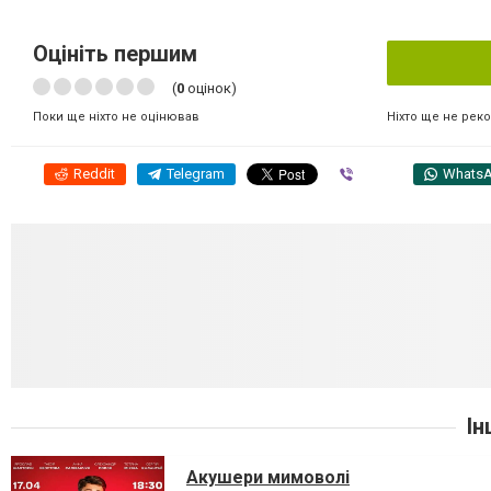
Оцініть першим
(
0
оцінок)
Ніхто ще не рек
Поки ще ніхто не оцінював
Reddit
Telegram
Viber
Whats
Ін
Акушери мимоволі