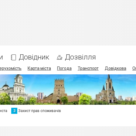
и
Довідник
Дозвілля
ерухомість
Карта міста
Погода
Транспорт
Довідкова
О
иста
З
Захист прав споживачів