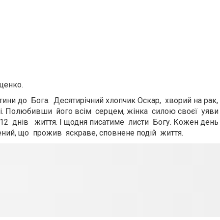
ценко.
ни до Бога. Десятирічний хлопчик Оскар, хворий на рак, 
ані. Полюбивши його всім серцем, жінка силою своєї уяв
12 днів життя. І щодня писатиме листи Богу. Кожен день 
ений, що прожив яскраве, сповнене подій життя.