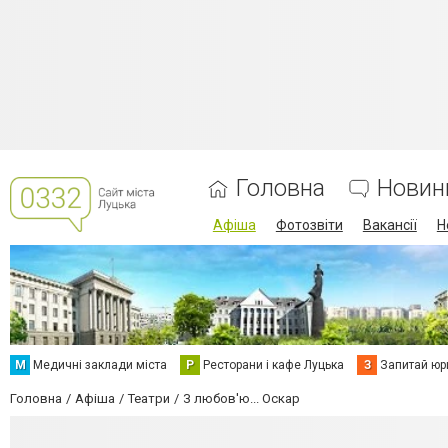
Головна
Новин
Афіша
Фотозвіти
Вакансії
Н
М
Медичні заклади міста
Р
Ресторани і кафе Луцька
З
Запитай юр
Головна
Афіша
Театри
З любов'ю... Оскар