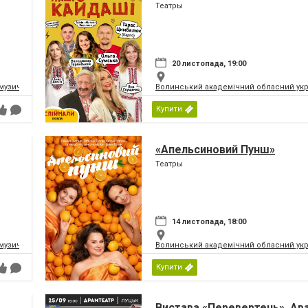
Театры
20 листопада, 19:00
музично-драматичний театр ім.Т.Г.Шевченка
Волинський академічний обласний укр
Купити
«Апельсиновий Пунш»
Театры
14 листопада, 18:00
музично-драматичний театр ім.Т.Г.Шевченка
Волинський академічний обласний укр
Купити
Вистава «Перевертень». Ав