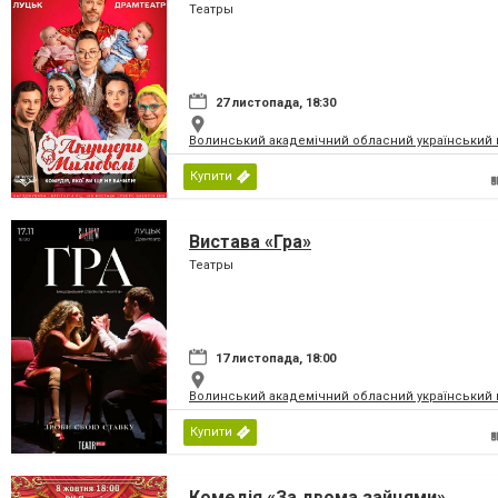
Театры
27 листопада, 18:30
Волинський академічний обласний український 
Купити
Вистава «Гра»
Театры
17 листопада, 18:00
Волинський академічний обласний український 
Купити
Комедія «За двома зайцями»