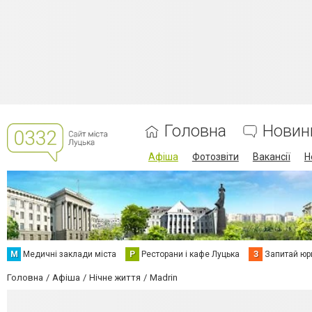
Головна
Новин
Афіша
Фотозвіти
Вакансії
Н
М
Медичні заклади міста
Р
Ресторани і кафе Луцька
З
Запитай юр
Головна
Афіша
Нічне життя
Madrin