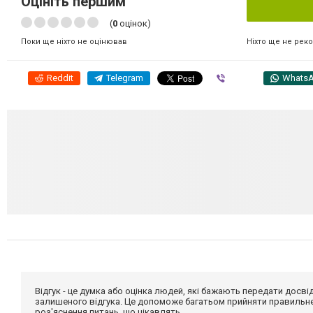
Оцініть першим
(
0
оцінок)
Ніхто ще не рек
Поки ще ніхто не оцінював
Reddit
Telegram
Viber
Whats
Відгук - це думка або оцінка людей, які бажають передати дос
залишеного відгука. Це допоможе багатьом прийняти правильне 
роз'яснення питань, що цікавлять.