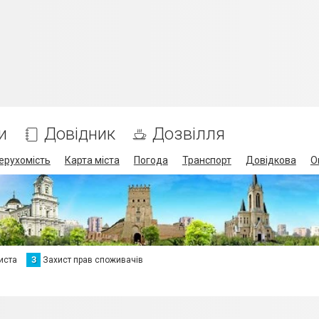
и
Довідник
Дозвілля
ерухомість
Карта міста
Погода
Транспорт
Довідкова
О
иста
З
Захист прав споживачів