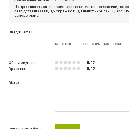
Не дозволяється:
використання ненормативної лексики, погро
безпідставні заяви, що ображають діяльність компанії і / або її
самореклама.
Введіть email:
Ваш e-mail не відображатиметься на сайті
Обслуговування
0/12
Враження
0/12
Відгук:
Завантажити фото: