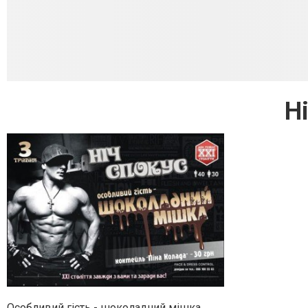
Н
Особливий гість - шоколадний мішка.