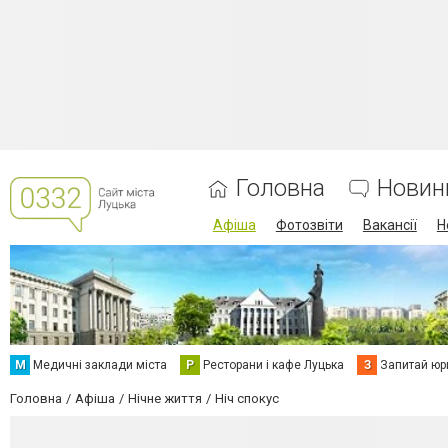
Головна
Новин
Афіша
Фотозвіти
Вакансії
Н
М
Медичні заклади міста
Р
Ресторани і кафе Луцька
З
Запитай юр
Головна
Афіша
Нічне життя
Ніч спокус