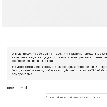
Відгук - це думка або оцінка людей, які бажають передати дос
залишеного відгука. Це допоможе багатьом прийняти правильне 
роз'яснення питань, що цікавлять.
Не дозволяється:
використання ненормативної лексики, погро
безпідставні заяви, що ображають діяльність компанії і / або її
самореклама.
Введіть email:
Ваш e-mail не відображатиметься на сайті