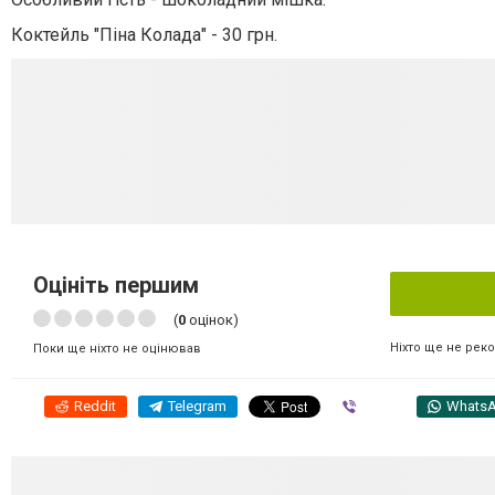
Коктейль "Піна Колада" - 30 грн.
Оцініть першим
(
0
оцінок)
Ніхто ще не рек
Поки ще ніхто не оцінював
Reddit
Telegram
Viber
Whats