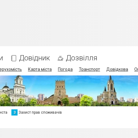
и
Довідник
Дозвілля
ерухомість
Карта міста
Погода
Транспорт
Довідкова
О
иста
З
Захист прав споживачів