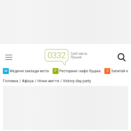
М
Медичні заклади міста
Р
Ресторани і кафе Луцька
З
Запитай юр
Головна
Афіша
Нічне життя
Victory day party