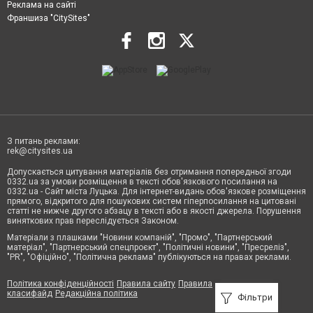
Реклама на сайті
Франшиза "CitySites"
З питань реклами:
rek@citysites.ua
Допускається цитування матеріалів без отримання попередньої згоди
0332.ua за умови розміщення в тексті обов'язкового посилання на
0332.ua - Сайт міста Луцька. Для інтернет-видань обов'язкове розміщення
прямого, відкритого для пошукових систем гіперпосилання на цитовані
статті не нижче другого абзацу в тексті або в якості джерела. Порушення
виняткових прав переслідується Законом.
Матеріали з плашками "Новини компаній", "Промо", "Партнерський
матеріал", "Партнерський спецпроєкт", "Політичні новини", "Пресреліз",
"PR", "Офіційно", "Політична реклама" публікуються на правах реклами.
Політика конфіденційності
Правила сайту
Правила
класифайд
Редакційна політика
Фільтри