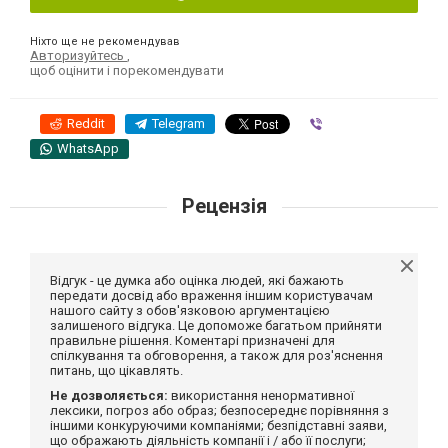
Ніхто ще не рекомендував
Авторизуйтесь
,
щоб оцінити і порекомендувати
Reddit
Telegram
Viber
WhatsApp
Рецензія
Відгук - це думка або оцінка людей, які бажають
передати досвід або враження іншим користувачам
нашого сайту з обов'язковою аргументацією
залишеного відгука. Це допоможе багатьом прийняти
правильне рішення. Коментарі призначені для
спілкування та обговорення, а також для роз'яснення
питань, що цікавлять.
Не дозволяється:
використання ненормативної
лексики, погроз або образ; безпосереднє порівняння з
іншими конкуруючими компаніями; безпідставні заяви,
що ображають діяльність компанії і / або її послуги;