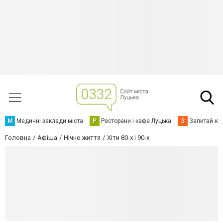
М
Медичні заклади міста
Р
Ресторани і кафе Луцька
З
Запитай юр
Головна
Афіша
Нічне життя
Хіти 80-х і 90-х