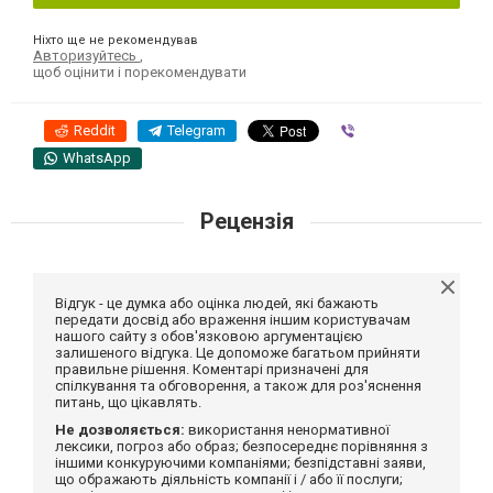
Ніхто ще не рекомендував
Авторизуйтесь
,
щоб оцінити і порекомендувати
Reddit
Telegram
Viber
WhatsApp
Рецензія
Відгук - це думка або оцінка людей, які бажають
передати досвід або враження іншим користувачам
нашого сайту з обов'язковою аргументацією
залишеного відгука. Це допоможе багатьом прийняти
правильне рішення. Коментарі призначені для
спілкування та обговорення, а також для роз'яснення
питань, що цікавлять.
Не дозволяється:
використання ненормативної
лексики, погроз або образ; безпосереднє порівняння з
іншими конкуруючими компаніями; безпідставні заяви,
що ображають діяльність компанії і / або її послуги;