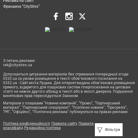
Реклама на сайті
Франшиза "CitySites"
З питань реклами:
rek@citysites.ua
Допускається цитування матеріалів без отримання попередньої згоди
0332.ua за умови розміщення в тексті обов'язкового посилання на
0332.ua - Сайт міста Луцька. Для інтернет-видань обов'язкове розміщення
прямого, відкритого для пошукових систем гіперпосилання на цитовані
статті не нижче другого абзацу в тексті або в якості джерела. Порушення
виняткових прав переслідується Законом.
Матеріали з плашками "Новини компаній", "Промо", "Партнерський
матеріал", "Партнерський спецпроєкт", "Політичні новини", "Пресреліз",
"PR", "Офіційно", "Політична реклама" публікуються на правах реклами.
Політика конфіденційності
Правила сайту
Правила
класифайд
Редакційна політика
Фільтри