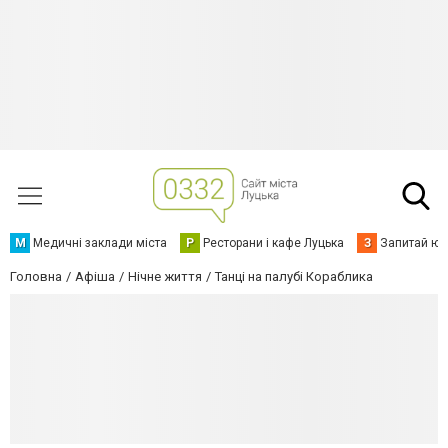
М
Медичні заклади міста
Р
Ресторани і кафе Луцька
З
Запитай юр
Головна
Афіша
Нічне життя
Танці на палубі Кораблика