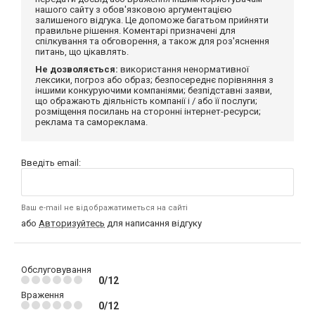
нашого сайту з обов'язковою аргументацією
залишеного відгука. Це допоможе багатьом прийняти
правильне рішення. Коментарі призначені для
спілкування та обговорення, а також для роз'яснення
питань, що цікавлять.
Не дозволяється:
використання ненормативної
лексики, погроз або образ; безпосереднє порівняння з
іншими конкуруючими компаніями; безпідставні заяви,
що ображають діяльність компанії і / або її послуги;
розміщення посилань на сторонні інтернет-ресурси;
реклама та самореклама.
Введіть email:
Ваш e-mail не відображатиметься на сайті
або
Авторизуйтесь
для написання відгуку
Обслуговування
0/12
Враження
0/12