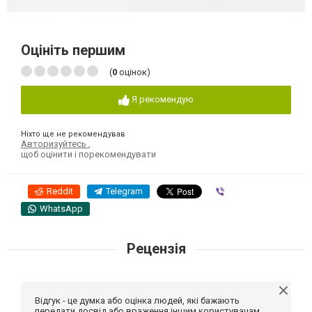
Оцініть першим
(
0
оцінок)
Я рекомендую
Ніхто ще не рекомендував
Авторизуйтесь
,
щоб оцінити і порекомендувати
Reddit
Telegram
Viber
WhatsApp
Рецензія
Відгук - це думка або оцінка людей, які бажають
передати досвід або враження іншим користувачам