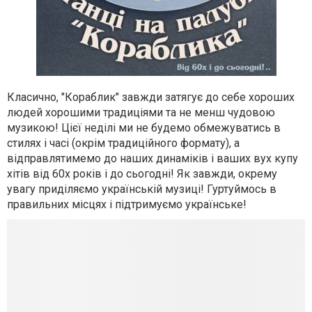
Класично, "Кораблик" завжди затягує до себе хороших
людей хорошими традиціями та не менш чудовою
музикою! Цієї неділі ми не будемо обмежуватись в
стилях і часі (окрім традиційного формату), а
відправлятимемо до наших динаміків і ваших вух купу
хітів від 60х років і до сьогодні! Як завжди, окрему
увагу приділяємо українській музиці! Гуртуймось в
правильних місцях і підтримуємо українське!