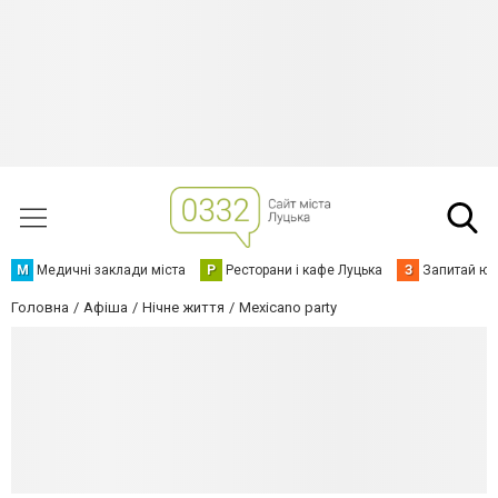
М
Медичні заклади міста
Р
Ресторани і кафе Луцька
З
Запитай юр
Головна
Афіша
Нічне життя
Mexicano party