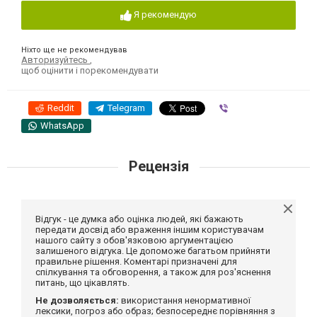
Я рекомендую
Ніхто ще не рекомендував
Авторизуйтесь
,
щоб оцінити і порекомендувати
Reddit
Telegram
Viber
WhatsApp
Рецензія
Відгук - це думка або оцінка людей, які бажають
передати досвід або враження іншим користувачам
нашого сайту з обов'язковою аргументацією
залишеного відгука. Це допоможе багатьом прийняти
правильне рішення. Коментарі призначені для
спілкування та обговорення, а також для роз'яснення
питань, що цікавлять.
Не дозволяється:
використання ненормативної
лексики, погроз або образ; безпосереднє порівняння з