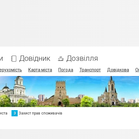
и
Довідник
Дозвілля
ерухомість
Карта міста
Погода
Транспорт
Довідкова
О
иста
З
Захист прав споживачів